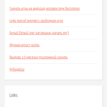
Скачать игры на андроид человек паук бесплатно
Lego marvel avengers свободная игра
Белый белый снег наговицын скачать mp3
Журнал юрист читать
Виндовс 10 магазин приложений скачать
Кубедейзи
Links