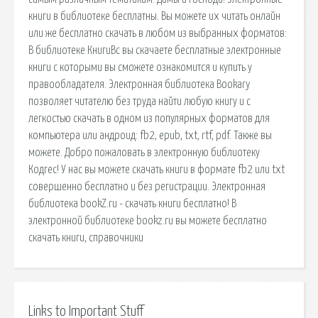
книги в библиотеке бесплатны. Вы можете их читать онлайн
или же бесплатно скачать в любом из выбранных форматов:
В библиотеке КнигиВс вы скачаете бесплатные электронные
книги с которыми вы сможете ознакомится и купить у
правообладателя. Электронная библиотека Bookary
позволяет читателю без труда найти любую книгу и с
легкостью скачать в одном из популярных форматов для
компьютера или андроид: fb2, epub, txt, rtf, pdf. Также вы
можете. Добро пожаловать в электронную библиотеку
Кодгес! У нас вы можете скачать книги в формате fb2 или txt
совершенно бесплатно и без регистрации. Электронная
библиотека bookZ.ru - скачать книги бесплатно! В
электронной библиотеке bookz.ru вы можете бесплатно
скачать книги, справочники
Links to Important Stuff