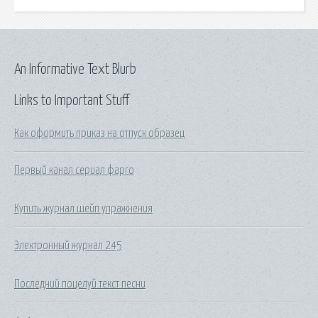
An Informative Text Blurb
Links to Important Stuff
Как оформить приказ на отпуск образец
Первый канал сериал фарго
Купить журнал шейп упражнения
Электронный журнал 245
Последний поцелуй текст песни