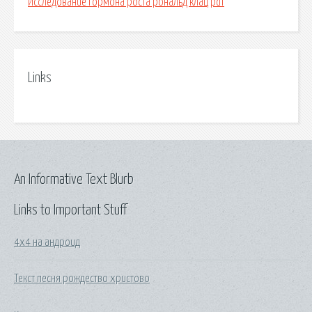
Исследование гормона роста рональд клац pdf
Links
An Informative Text Blurb
Links to Important Stuff
4х4 на андроид
Текст песня рождество христово