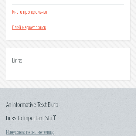
Книги про крольчат
Плей маркет поиск
Links
An Informative Text Blurb
Links to Important Stuff
Минусовка песни метелица