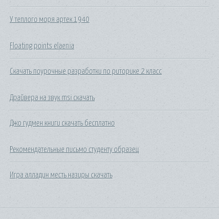
У теплого моря артек 1940
Floating points elaenia
Скачать поурочные разработки по риторике 2 класс
Драйвера на звук msi скачать
Джо гудмен книги скачать бесплатно
Рекомендательные письмо студенту образец
Игра алладин месть назиры скачать