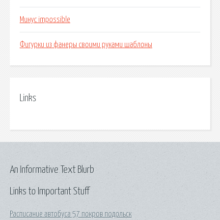
Минус impossible
Фигурки из фанеры своими руками шаблоны
Links
An Informative Text Blurb
Links to Important Stuff
Расписание автобуса 57 покров подольск