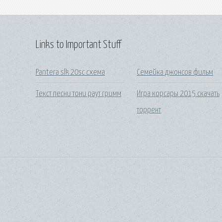
Links to Important Stuff
Pantera slk 20sc схема
Семейка джонсов фильм
Текст песни тони раут гримм
Игра корсары 2015 скачать
торрент