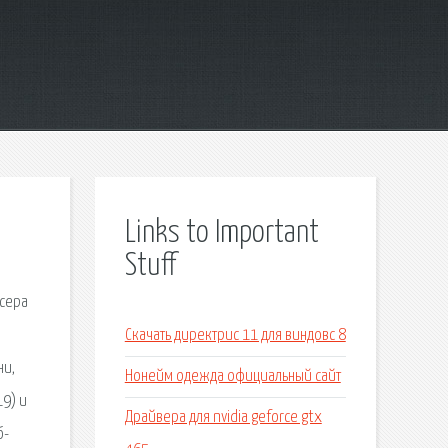
Links to Important
Stuff
юсера
Скачать директрис 11 для виндовс 8
ни,
Нонейм одежда официальный сайт
19) и
Драйвера для nvidia geforce gtx
б-