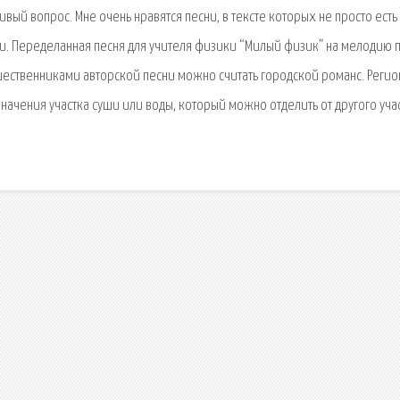
вый вопрос. Мне очень нравятся песни, в тексте которых не просто есть
ими. Переделанная песня для учителя физики “Милый физик” на мелодию 
дшественниками авторской песни можно считать городской романс. Регион
значения участка суши или воды, который можно отделить от другого уча