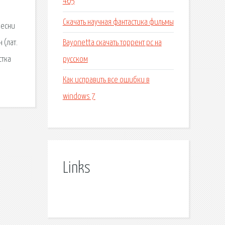
465
Скачать научная фантастика фильмы
песни
Bayonetta скачать торрент pc на
 (лат.
русском
стка
Как исправить все ошибки в
windows 7
Links