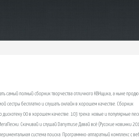
чать самый полный сборник творчества отличного КВНщика, а ныне прод
мой сестры бесплатно и слушать онлайн в хорошем качестве. Сборник
ю дискотеку 00 в хорошем качестве. 103 трека: новые и популярные пес
егаПесни. Скачивай и слушай Danymuse Давай всё (Русские новинки 20
Экспериментальная система поиска. Программно-аппаратный комплекс с ве