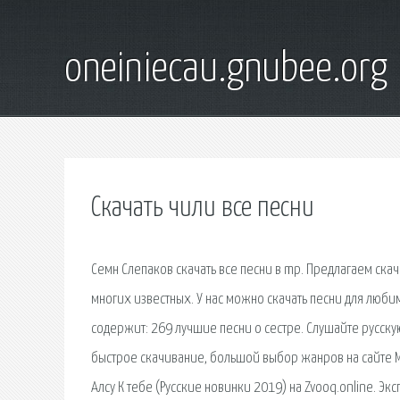
oneiniecau.gnubee.org
Скачать чили все песни
Семн Слепаков скачать все песни в mp. Предлагаем ска
многих известных. У нас можно скачать песни для люби
содержит: 269 лучшие песни о сестре. Слушайте русску
быстрое скачивание, большой выбор жанров на сайте М
Алсу К тебе (Русские новинки 2019) на Zvooq.online. 