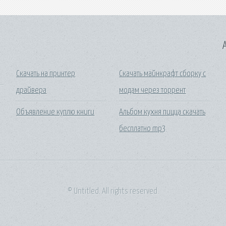
A
Скачать на принтер
Скачать майнкрафт сборку с
драйвера
модам через торрент
Объявление куплю книги
Альбом кухня пицца скачать
бесплатно mp3
© Untitled. All rights reserved.