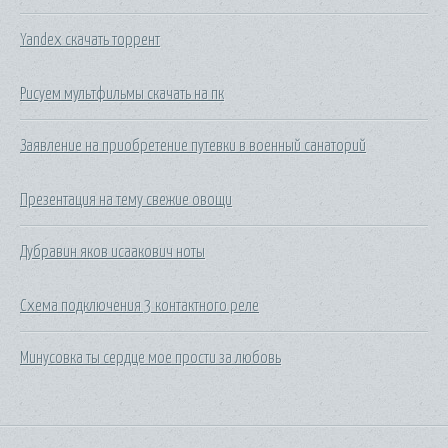
Yandex скачать торрент
Рисуем мультфильмы скачать на пк
Заявление на приобретение путевки в военный санаторий
Презентация на тему свежие овощи
Дубравин яков исаакович ноты
Схема подключения 3 контактного реле
Минусовка ты сердце мое прости за любовь