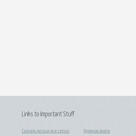
Links to Important Stuff
Скачать лесник все серии
Кузяков анапа