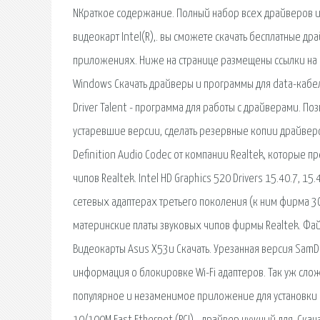
NКраткое содержание. Полный набор всех драйверов и 
видеокарт Intel(R),. вы сможете скачать бесплатные др
приложениях. Ниже на странице размещены ссылки на 
Windows Скачать драйверы и программы для data-кабеле
Driver Talent - программа для работы с драйверами. По
устаревшие версии, сделать резервные копии драйверов.
Definition Audio Codec от компании Realtek, которые п
чипов Realtek. Intel HD Graphics 520 Drivers 15.40.7, 1
сетевых адаптерах третьего поколения (к ним фирма 3
материнские платы звуковых чипов фирмы Realtek. Файл:
Видеокарты Asus X53u Скачать. Урезанная версия SamD
информация о блокировке Wi-Fi адаптеров. Так уж сложил
популярное и незаменимое приложение для установки не