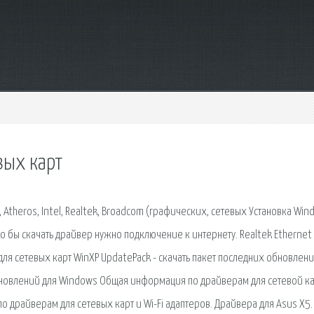
вых карт
I, Atheros, Intel, Realtek, Broadcom (графических, сетевых Установка Wi
о что бы скачать драйвер нужно подключение к интернету. Realtek Ethernet
для сетевых карт WinXP UpdatePack - скачать пакет последних обновлен
обновлений для Windows Общая информация по драйверам для сетевой к
о драйверам для сетевых карт и Wi-Fi адаптеров. Драйвера для Asus X5.