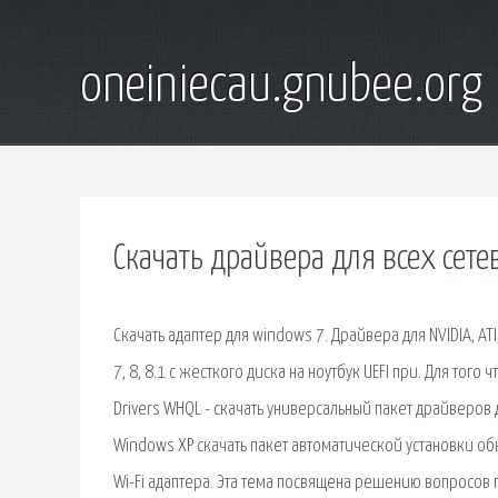
oneiniecau.gnubee.org
Скачать драйвера для всех сете
Скачать адаптер для windows 7. Драйвера для NVIDIA, AT
7, 8, 8.1 с жесткого диска на ноутбук UEFI при. Для тог
Drivers WHQL - скачать универсальный пакет драйверов 
Windows XP скачать пакет автоматической установки 
Wi-Fi адаптера. Эта тема посвящена решению вопросов п