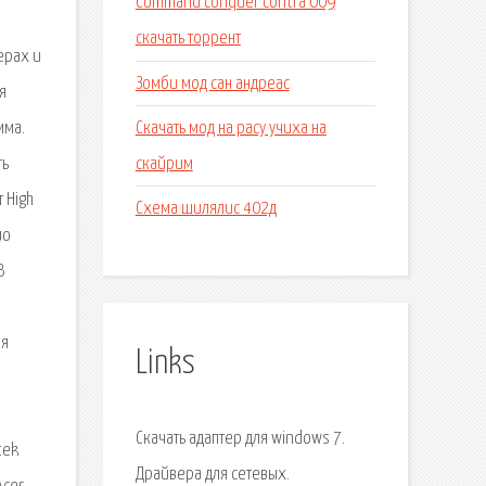
Command conquer contra 009
скачать торрент
ерах и
Зомби мод сан андреас
я
Скачать мод на расу учиха на
мма.
скайрим
ть
 High
Схема шилялис 402д
ио
В
ля
Links
Скачать адаптер для windows 7.
tek
Драйвера для сетевых.