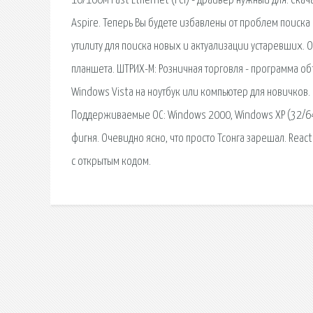
10/100M Fast Ethernet (PCI) - драйвер нужный для. Ска
Aspire. Теперь Вы будете избавлены от проблем поиска 
утилиту для поиска новых и актуализации устаревших.
планшета. ШТРИХ-М: Розничная торговля - программа о
Windows Vista на ноутбук или компьютер для новичков. Dr
Поддерживаемые ОС: Windows 2000, Windows XP (32/64bi
фигня. Очевидно ясно, что просто Тсонга зарешал. Re
с открытым кодом.