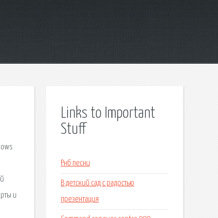
Links to Important
Stuff
ndows
Рнб песни
ий
В детский сад с радостью
арты и
презентация