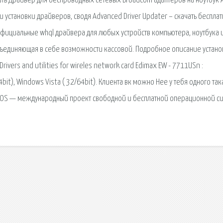
чать Драйвер для беспроводных сетевых Broadcom адаптеров на ноутбук 
и установки драйверов, сводя Advanced Driver Updater – скачать беспла
 Официальные whql драйвера для любых устройств компьютера, ноутбука 
бъединяющая в себе возможности кассовой. Подробное описание устано
ivers and utilities for wireles network card Edimax EW - 7711USn :
t), Windows Vista ( 32/64bit). Клиента вк можно Нее у тебя одного та
actOS — международный проект свободной и бесплатной операционной с