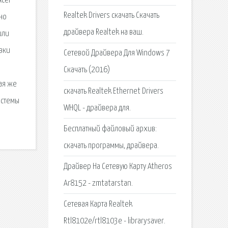
Acer
Realtek Drivers скачать Скачать
тно
драйвера Realtek на ваш.
или
вки
Сетевой Драйвера Для Windows 7
Скачать (2016)
кая же
скачать Realtek Ethernet Drivers
истемы
WHQL - драйвера для.
Бесплатный файловый архив:
скачать программы, драйвера.
Драйвер На Сетевую Карту Atheros
Ar8152 - zmtatarstan.
Сетевая Карта Realtek
Rtl8102e/rtl8103e - librarysaver.