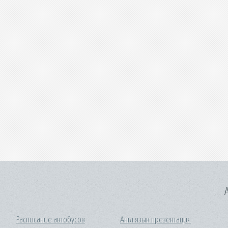
A
Расписание автобусов
Англ язык презентация