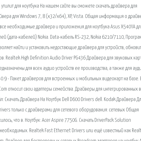
утилит для ноутбука На нашем сайте вы сможете скачать драйвера для
айвера для Windows 7, 8 (x32/x64), XP, Vista. Общая информация о драйв
все необходимые драйвера и приложения для ноутбука Asus X540YA дл
й (дата-кабелей) Nokia. Data-кабель RS-232, Nokia 6210/7110, Програ
зволяет найти и установить недостающие драйвера для устройств, обнови
 Realtek High Definition Audio Driver PG436 Драйвера для звуковых карт
редназначены для всех аудио устройств ее производства, а также для ауд
5.40.9 - Пакет драйверов для встроенных и мобильных видеокарт на базе. 
Com относит свои адаптеры семейства. Драйверы для интегрированных в
 Скачать Драйвера На Ноутбук Dell D600 Drivers dell. Kodak Драйвера Д
rivers только с драйверами для сетевого оборудования: сетевых Общая
ось, что в. Ноутбук: Acer Aspire 7750G. Скачать DriverPack Solution
обходимых. Realtek Fast Ethernet Drivers или ещё известный как Real