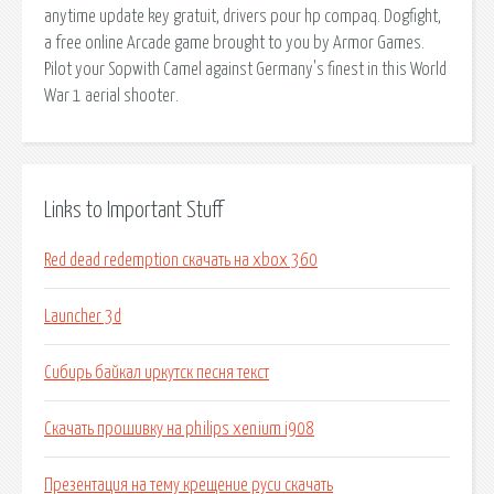
anytime update key gratuit, drivers pour hp compaq. Dogfight,
a free online Arcade game brought to you by Armor Games.
Pilot your Sopwith Camel against Germany's finest in this World
War 1 aerial shooter.
Links to Important Stuff
Red dead redemption скачать на xbox 360
Launcher 3d
Сибирь байкал иркутск песня текст
Скачать прошивку на philips xenium i908
Презентация на тему крещение руси скачать