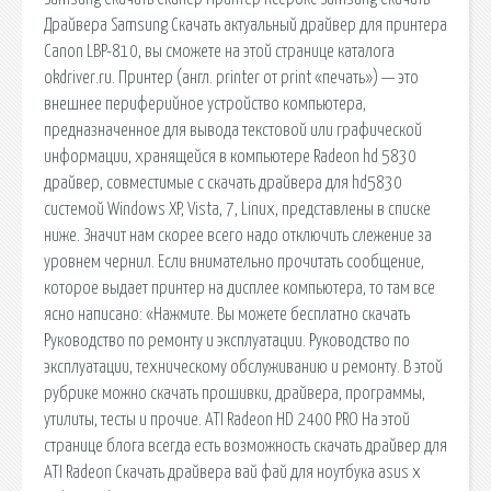
Драйвера Samsung Скачать актуальный драйвер для принтера
Canon LBP-810, вы сможете на этой странице каталога
okdriver.ru. Принтер (англ. printer от print «печать») — это
внешнее периферийное устройство компьютера,
предназначенное для вывода текстовой или графической
информации, хранящейся в компьютере Radeon hd 5830
драйвер, совместимые с скачать драйвера для hd5830
системой Windows XP, Vista, 7, Linux, представлены в списке
ниже. Значит нам скорее всего надо отключить слежение за
уровнем чернил. Если внимательно прочитать сообщение,
которое выдает принтер на дисплее компьютера, то там все
ясно написано: «Нажмите. Вы можете бесплатно скачать
Руководство по ремонту и эксплуатации. Руководство по
эксплуатации, техническому обслуживанию и ремонту. В этой
рубрике можно скачать прошивки, драйвера, программы,
утилиты, тесты и прочие. ATI Radeon HD 2400 PRO На этой
странице блога всегда есть возможность скачать драйвер для
ATI Radeon Скачать драйвера вай фай для ноутбука asus x