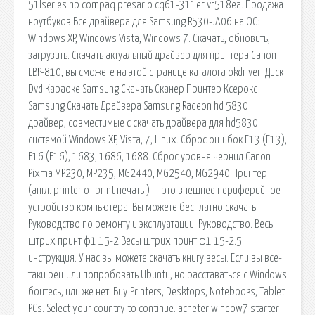
51lseries hp compaq presario cq61-311er vr518ea. Продажа
ноутбуков Все драйвера для Samsung R530-JA06 на ОС:
Windows XP, Windows Vista, Windows 7. Скачать, обновить,
загрузить. Скачать актуальный драйвер для принтера Canon
LBP-810, вы сможете на этой странице каталога okdriver. Диск
Dvd Караоке Samsung Скачать Сканер Принтер Ксерокс
Samsung Скачать Драйвера Samsung Radeon hd 5830
драйвер, совместимые с скачать драйвера для hd5830
системой Windows XP, Vista, 7, Linux. Сброс ошибок E13 (Е13),
E16 (Е16), 1683, 1686, 1688. Сброс уровня чернил Canon
Pixma MP230, MP235, MG2440, MG2540, MG2940 Принтер
(англ. printer от print печать ) — это внешнее периферийное
устройство компьютера. Вы можете бесплатно скачать
Руководство по ремонту и эксплуатации. Руководство. Весы
штрих принт ф1 15-2 Весы штрих принт ф1 15-2.5
инструкция. У нас вы можете скачать книгу весы. Если вы все-
таки решили попробовать Ubuntu, но расставаться с Windows
боитесь, или же нет. Buy Printers, Desktops, Notebooks, Tablet
PCs. Select your country to continue. acheter window7 starter