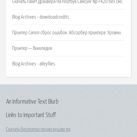
Скачать Пакет Драйвера На Ноутбук Самсунг Np-r420 без смс.
Blog Archives - downloadcredits.
Принтер Canon сброс ошибок. Абсорбер принтера. Уровни.
Принтер — Википедия.
Blog Archives - alleyfiles.
An Informative Text Blurb
Links to Important Stuff
Скачать бесплатно песню кушаю яд