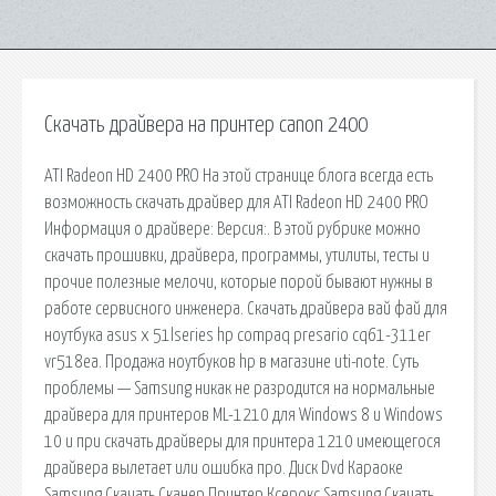
Скачать драйвера на принтер canon 2400
ATI Radeon HD 2400 PRO На этой странице блога всегда есть
возможность скачать драйвер для ATI Radeon HD 2400 PRO
Информация о драйвере: Версия:. В этой рубрике можно
скачать прошивки, драйвера, программы, утилиты, тесты и
прочие полезные мелочи, которые порой бывают нужны в
работе сервисного инженера. Скачать драйвера вай фай для
ноутбука asus x 51lseries hp compaq presario cq61-311er
vr518ea. Продажа ноутбуков hp в магазине uti-note. Суть
проблемы — Samsung никак не разродится на нормальные
драйвера для принтеров ML-1210 для Windows 8 и Windows
10 и при скачать драйверы для принтера 1210 имеющегося
драйвера вылетает или ошибка про. Диск Dvd Караоке
Samsung Скачать Сканер Принтер Ксерокс Samsung Скачать