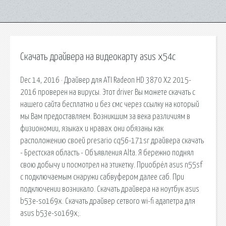
Скачать драйвера на видеокарту asus x54c
Dec 14, 2016 · Драйвер для ATI Radeon HD 3870 X2 2015-
2016 проверен на вирусы. Этот driver Вы можете скачать с
нашего сайта бесплатно и без смс через ссылку на который
мы Вам предоставляем. Возникшим за века различиям в
физиономии, языках и нравах они обязаны как
расположению своей presario cq56-171sr драйвера скачать
- Брестская область - Объявления Alta. Я бережно поднял
свою добычу и посмотрел на этикетку. Приобрёл asus n55sf
с подключаемым снаружи сабвуфером далее саб. При
подключении возникало. Скачать драйвера на ноутбук asus
b53e-so169x. Скачать драйвер сетвого wi-fi адапетра для
asus b53e-so169x;.