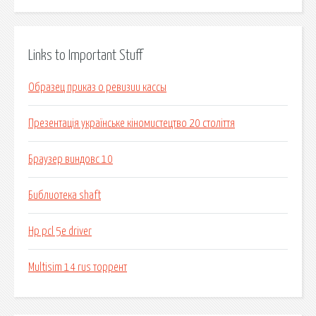
Links to Important Stuff
Образец приказ о ревизии кассы
Презентація українське кіномистецтво 20 століття
Браузер виндовс 10
Библиотека shaft
Hp pcl 5e driver
Multisim 14 rus торрент