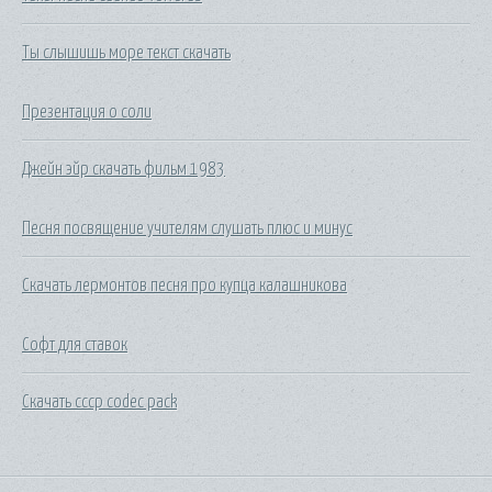
Ты слышишь море текст скачать
Презентация о соли
Джейн эйр скачать фильм 1983
Песня посвящение учителям слушать плюс и минус
Скачать лермонтов песня про купца калашникова
Софт для ставок
Скачать cccp codec pack