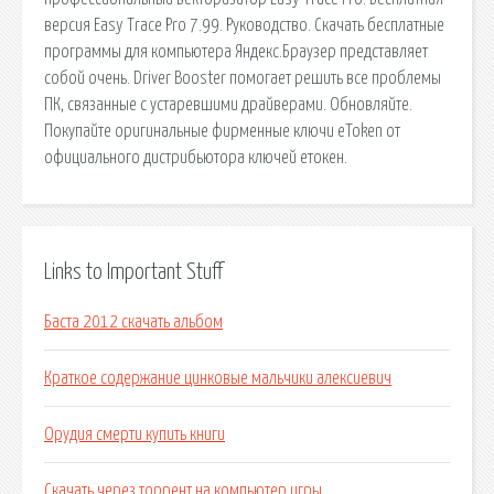
версия Easy Trace Pro 7.99. Руководство. Скачать бесплатные
программы для компьютера Яндекс.Браузер представляет
собой очень. Driver Booster помогает решить все проблемы
ПК, связанные с устаревшими драйверами. Обновляйте.
Покупайте оригинальные фирменные ключи еToken от
официального дистрибьютора ключей етокен.
Links to Important Stuff
Баста 2012 скачать альбом
Краткое содержание цинковые мальчики алексиевич
Орудия смерти купить книги
Скачать через торрент на компьютер игры