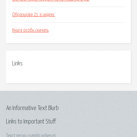
Образцова 21 а индекс
Книга особь скачать
Links
An Informative Text Blurb
Links to Important Stuff
Текст песни cuando volveras