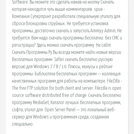
Software. Вы можете это сделать нажав на кнопку Скачать
которая находится чуть выше комментариев. spua -
Компания Суперпринт разработала специальную утилиту для
сброса блокировки струйных. Не требуется установка
программы, достаточно скачать и запустить Ammyy Admin; Не
требуется. Вам надо скачать программы бесплатно: без СМС и
регистрации? Здесь можно скачать программу. На сайте
Скачать Программы Ру Вы всегда можете найти новые версии
бесплатных программ. Safari скачать бесплатно русскую
версию для Windows 7 / 8 / 10. Плюсы, минусы и рейтинг
программы. Библиотека бесплатных программ — коллекция
качественных программ для работы на компьютере. FileZilla -
The free FTP solution for both client and server. Filezilla is open
source software distributed free of charge. Скачать бесплатно
программу MediaGet, Каталог лучших бесплатных программ,
софта, утилит для. Open Server Panel — это локальный веб-
сервер для Windows и программная среда, созданная
специально.