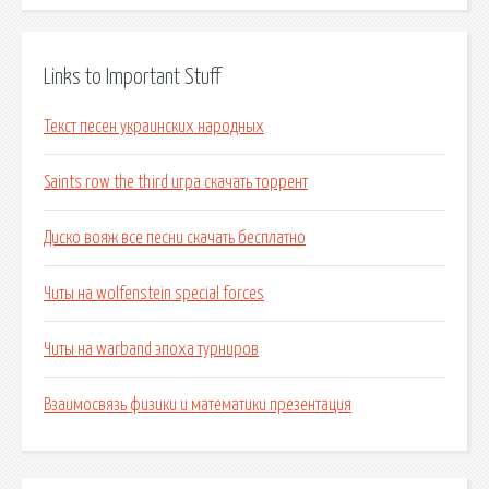
Links to Important Stuff
Текст песен украинских народных
Saints row the third игра скачать торрент
Диско вояж все песни скачать бесплатно
Читы на wolfenstein special forces
Читы на warband эпоха турниров
Взаимосвязь физики и математики презентация