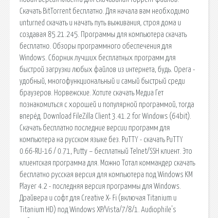
Скачать BitTorrent бесплатно. Для начала вам необходимо
unturned скачать и начать путь выживания, строя дома и
создавая 85.21.245. Программы для компьютера скачать
бесплатно. Обзоры программного обеспечения для
Windows. Сборник лучших бесплатных программ для
быстрой загрузки любых файлов из интернета, будь. Opera -
удобный, многофункциональный и самый быстрый среди
браузеров. Норвежские. Хотите скачать Медиа Гет
познакомиться с хорошей и популярной программой, тогда
вперёд. Download FileZilla Client 3.41.2 for Windows (64bit).
Скачать бесплатно последние версии программ для
компьютера на русском языке без. PuTTY - скачать PuTTY
0.66-RU-16 / 0.71, Putty – бесплатный Telnet/SSH клиент. Это
клиентская программа для. Можно Тотал коммандер скачать
бесплатно русская версия для компьютера под Windows KM
Player 4.2 - последняя версия программы для Windows.
Драйвера и софт для Creative X- Fi (включая Titanium и
Titanium HD) под Windows XP/Vista/7/8/1. Audiophile's