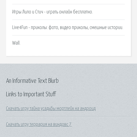
Игры Лило и Стич - играть онлайн бесплатно.
Live4Fun - приколы: фото, видео приколы, смешные истории.
Wall.
An Informative Text Blurb
Links to Important Stuff
Скачать игру тайна усадьбы мортлейк на андроид
Скачать игру террария на виндовс 7