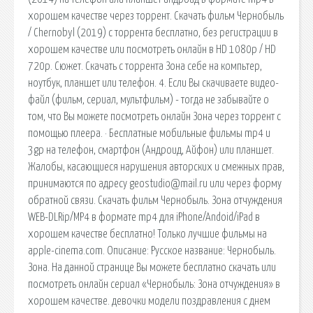
хорошем качестве через торрент. Скачать фильм Чернобыль
/ Chernobyl (2019) с торрента бесплатно, без регистрации в
хорошем качестве или посмотреть онлайн в HD 1080p / HD
720p. Сюжет. Скачать с торрента Зона себе на компьтер,
ноутбук, планшет или телефон. 4. Если Вы скачиваете видео-
файл (фильм, сериал, мультфильм) - тогда не забывайте о
том, что Вы можете посмотреть онлайн Зона через торрент с
помощью плеера. · Бесплатные мобильные фильмы mp4 и
3gp на телефон, смартфон (Андроид, Айфон) или планшет.
Жалобы, касающиеся нарушения авторских и смежных прав,
принимаются по адресу geostudio@mail.ru или через форму
обратной связи. Скачать фильм Чернобыль. Зона отчуждения
WEB-DLRip/MP4 в формате mp4 для iPhone/Andoid/iPad в
хорошем качестве бесплатно! Только лучшие фильмы на
apple-cinema.com. Описание: Русское название: Чернобыль.
Зона. На данной странице Вы можете бесплатно скачать или
посмотреть онлайн сериал «Чернобыль: Зона отчуждения» в
хорошем качестве. девочки модели поздравления с днем