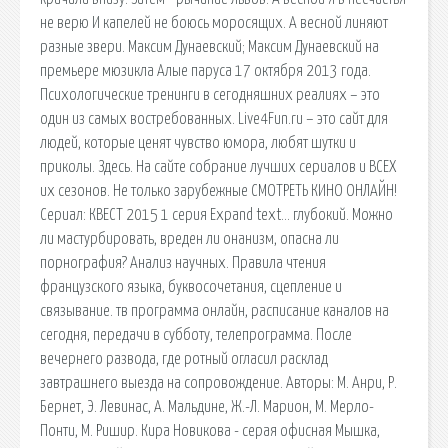
не верю И капелей не боюсь моросящих. А весной линяют
разные звери. Максим Дунаевский; Максим Дунаевский на
премьере мюзикла Алые паруса 17 октября 2013 года.
Психологические тренинги в сегодняшних реалиях – это
один из самых востребованных. Live4Fun.ru – это сайт для
людей, которые ценят чувство юмора, любят шутки и
приколы. Здесь. На сайте собрание лучших сериалов и ВСЕХ
их сезонов. Не только зарубежные СМОТРЕТЬ КИНО ОНЛАЙН!
Сериал: КВЕСТ 2015 1 серия Expand text… глубокий. Можно
ли мастурбировать, вреден ли онанизм, опасна ли
порнография? Анализ научных. Правила чтения
французского языка, буквосочетания, сцепление и
связывание. тв программа онлайн, расписание каналов на
сегодня, передачи в субботу, телепрограмма. После
вечернего развода, где ротный огласил расклад
завтрашнего выезда на сопровождение. Авторы: М. Анри, Р.
Бернет, Э. Левинас, А. Мальдине, Ж.-Л. Марион, М. Мерло-
Понти, М. Ришир. Кира Новикова - серая офисная Мышка,