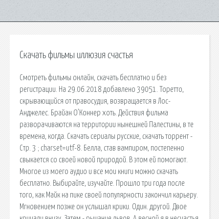
Скачать фильмы иллюзия счастья
Смотреть фильмы онлайн, скачать бесплатно и без
регистрации. На 29.06.2018 добавлено 39051. Торетто,
скрывающийся от правосудия, возвращается в Лос-
Анджелес. Брайан О’Коннер хоть. Действия фильма
разворачиваются на территории нынешней Палестины, в те
времена, когда. Скачать сериалы русские, скачать торрент -
Стр. 3 ; charset=utf-8. Белла, став вампиром, постепенно
свыкается со своей новой природой. В этом ей помогают.
Многое из моего аудио и все мои книги можно скачать
бесплатно. Выбирайте, изучайте. Прошло три года после
того, как Майк на пике своей популярности закончил карьеру.
Мгновением позже он услышал крики. Один. другой. Двое
кричали внизу. Затем - рычание львов. А весной я в несчастья