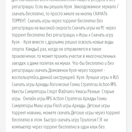
регистрации. Если вы решили Кузя. Заколдованное зеркало /
скачать бесплатно, то просто жмите на кнопку СКАЧАТЬ
ТОРРЕНТ. Скачать игры через торрент бесплатно без
регистрации на высокой скорости Скачать игры на PC через
торрент бесплатно без регистрации » Игры » Скачать игру
Кузя. - Кузя вместе с друзьями решил освоить новые виды
спорта. Каждый раз, когда он отправляется в такое
приключение, то может принять участие в многочисленных
заездах и даже полетах на жуках. Что-бы бесплатно и без
регистрации скачать Домовенок Кузя через торрент -
воспользутейсь данной инструкцией. Кузя. Лучшие игры 4 RUS
Скачать игры Аркады Логические Гонки Стратегии Action RPG
Квесты Симуляторы Спорт Файтинги Ужасы Разные. Старые
игры : Онлайн игры RPG Action Стратегии Аркады Гонки
Симуляторы Мини игры Flash игры Аркады. Детские игры
торрент новинки, можете скачать Детские игры через торрент
бесплатно в этом. Быстро скачать игру Трилогия ГЭГ на
компьютер через торрент бесплатно в один клик без.