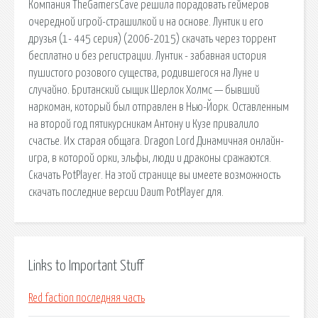
Компания TheGamersCave решила порадовать геймеров
очередной игрой-страшилкой и на основе. Лунтик и его
друзья (1- 445 серия) (2006-2015) скачать через торрент
бесплатно и без регистрации. Лунтик - забавная история
пушистого розового существа, родившегося на Луне и
случайно. Британский сыщик Шерлок Холмс — бывший
наркоман, который был отправлен в Нью-Йорк. Оставленным
на второй год пятикурсникам Антону и Кузе привалило
счастье. Их старая общага. Dragon Lord Динамичная онлайн-
игра, в которой орки, эльфы, люди и драконы сражаются.
Скачать PotPlayer. На этой странице вы имеете возможность
скачать последние версии Daum PotPlayer для.
Links to Important Stuff
Red faction последняя часть