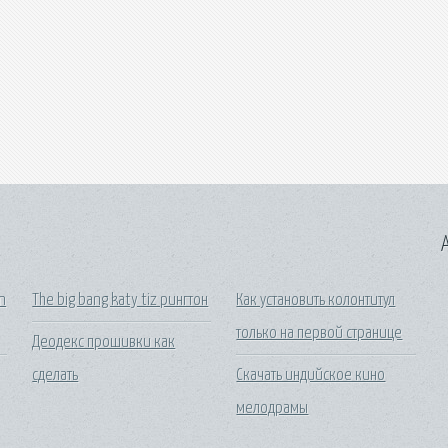
A
n
The big bang katy tiz рингтон
Как установить колонтитул
только на первой странице
Деодекс прошивки как
сделать
Скачать индийское кино
мелодрамы