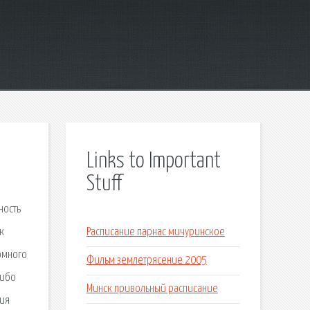
Links to Important
Stuff
ность
к
Расписание парнас мичуринское
омного
Фильм землетрясение 2005
сибо
Минск привольный расписание
гия