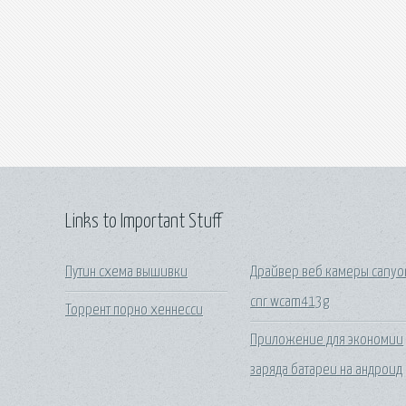
Links to Important Stuff
Путин схема вышивки
Драйвер веб камеры canyo
cnr wcam413g
Торрент порно хеннесси
Приложение для экономии
заряда батареи на андроид