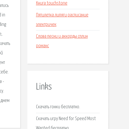
Книга touchstone
ались
Пятилетка липяги расписание
 in
электричек
ding
e,
Слова песни и аккорды сплин
качать
романс
ой
ент
себе.
а -
Links
су.
 днем
Скачать гонки бесплатно.
Скачать игру Need for Speed Most
Wanted бесплатно.