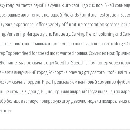
05 году, считается одной из лучших игр серии до сих пор. В ней совмещ
оскошные авто, гонки с полицией. Midlands Furniture Restoration. Based
 years experience I offer a variety of furniture restoration services inclu
ng, Veneering, Marquetry and Parquetry, Carving, French polishing and Can
и познаниями иностранных языков можно понять что новинка от Merge. С
ер Торрент Need for speed most wanted полная. Ссылка на мод: Приятн
ВКонтакте. Быстро скачать игру Need for Speed на компьютер через торр
зжает в выдуманный город Рокпорт на bmw m3 gtr для того, чтобы найти 
сском скачать торрент. Игра. Представляем вам новый симулятор футбол
учшие игры на андроид. Ищите игры для андроид? Тогда вы зашли по адре
сибо большое за такую прекрасную игру. девочки модели поздравления с
 игра.