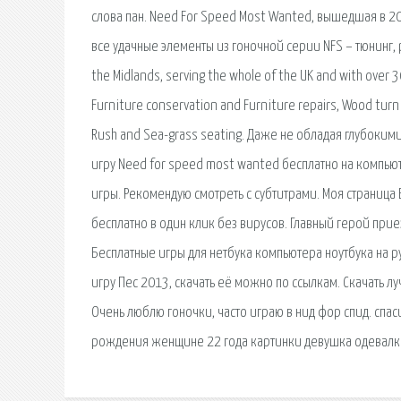
слова пан. Need For Speed Most Wanted, вышедшая в 20
все удачные элементы из гоночной серии NFS – тюнинг, р
the Midlands, serving the whole of the UK and with over 30
Furniture conservation and Furniture repairs, Wood turni
Rush and Sea-grass seating. Даже не обладая глубоким
игру Need for speed most wanted бесплатно на компьют
игры. Рекомендую смотреть с субтитрами. Моя страница 
бесплатно в один клик без вирусов. Главный герой прие
Бесплатные игры для нетбука компьютера ноутбука на ру
игру Пес 2013, скачать её можно по ссылкам. Скачать л
Очень люблю гоночки, часто играю в нид фор спид. спа
рождения женщине 22 года картинки девушка одевалка