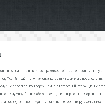
д
 гоночных видеоигр на компьютер, которая обрела невероятную популяр
Спид: Мост Вантед) – гоночная игра, которая максимально приближенная 
 году еще до релиза игры пережил много потрясений -это ожидание огр
 по всему миру. Очень люблю гоночки, часто играю в нид фор спид. спа
 город последние новости мультик шопкинс все серии на русском этимоло