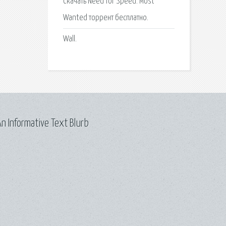
Скачать Need for Speed: Most
Wanted торрент бесплатно.
Wall.
n Informative Text Blurb