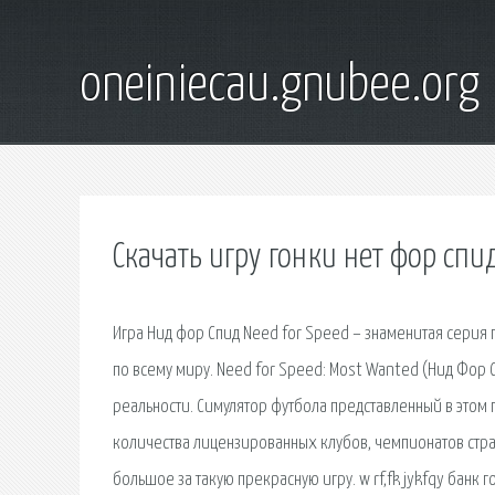
oneiniecau.gnubee.org
Скачать игру гонки нет фор спи
Игра Нид фор Спид Need for Speed – знаменитая серия
по всему миру. Need for Speed: Most Wanted (Нид Фор 
реальности. Симулятор футбола представленный в этом
количества лицензированных клубов, чемпионатов стран
большое за такую прекрасную игру. w rf,fk jykfqy банк