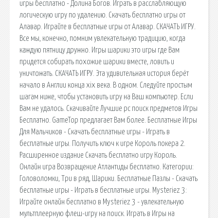
игры бесплатно - Долина Богов. Играть в расслабляющую
логическую игру по удалению. Скачать бесплатно игры от
Алавар. Играйте в бесплатные игры от Алавар. СКАЧАТЬ ИГРУ.
Все мы, конечно, помним увлекательную традицию, когда
каждую пятницу дружно. Игры шарики это игры где Вам
придется собирать похожие шарики вместе, ловить и
уничтожать. СКАЧАТЬ ИГРУ. Эта удивительная история берёт
начало в Англии конца xix века. В одном. Следуйте простым
шагам ниже, чтобы установить игру на Ваш компьютер. Если
Вам не удалось. Скачивайте Лучшие pc поиск предметов Игры
Бесплатно. GameTop предлагает Вам более. Бесплатные Игры
Для Мальчиков - Скачать бесплатные игры - Играть в
бесплатные игры. Получить ключ к игре Король покера 2.
Расширенное издание Скачать бесплатно игру Король.
Онлайн игра Возвращение Атлантиды бесплатно. Категории:
Головоломки, Три в ряд, Шарики. Бесплатные Пазлы - Скачать
бесплатные игры - Играть в бесплатные игры. Mysteriez 3:
Играйте онлайн бесплатно в Mysteriez 3 - увлекательную
мультплеерную флеш-игру на поиск. Играть в Игры на