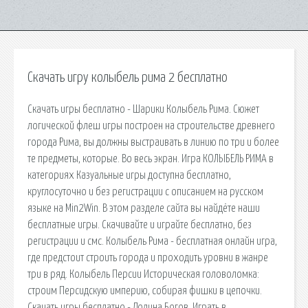
Скачать игру колыбель рима 2 бесплатно
Скачать игры бесплатно - Шарики Колыбель Рима. Сюжет
логической флеш игры построен на строительстве древнего
города Рима, вы должны выстраивать в линию по три и более
те предметы, которые. Во весь экран. Игра КОЛЫБЕЛЬ РИМА в
категориях Казуальные игры доступна бесплатно,
круглосуточно и без регистрации с описанием на русском
языке на Min2Win. В этом разделе сайта вы найдёте наши
бесплатные игры. Скачивайте и играйте бесплатно, без
регистрации и смс. Колыбель Рима - бесплатная онлайн игра,
где предстоит строить города и проходить уровни в жанре
три в ряд. Колыбель Персии Историческая головоломка:
строим Персидскую империю, собирая фишки в цепочки.
Скачать игры бесплатно - Долина Богов. Играть в