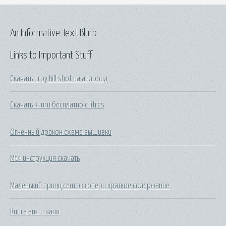
An Informative Text Blurb
Links to Important Stuff
Скачать игру kill shot на андроид
Скачать книги бесплатно с litres
Огненный дракон схема вышивки
Mt4 инструкция скачать
Маленький принц сент экзюпери краткое содержание
Книга аня и ваня