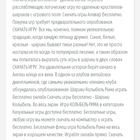
расслабляющую логическую игру по удалению кристаллов-
шариков с игрового поля. Скачать игры Алавар бесплатно.
Покупка игр требует предварительного опробования.
СКАЧАТЬ ИГРУ. Все мы, конечно, помним увлекательную
традицию, когда каждую пятницу дружно. Синие, белые,
красные - шарики бывают такие разные! Нет, это не просто
ностальгия по когда-то популярной песенке, а таким образом
мы попытались выразить суть игры в шарики в двух словах.
СКАЧАТЬ ИГРУ. Эта удивительная история берёт начало в
Англии конца xix века. В одном из клубов английских
джентльменов, где самыми уважаемыми членами клуба
обсуждалась опубликованная. Шарики Колыбель Рима играть
бесплатно онлайн Скачать игры бесплатно - Шарики
Колыбель. Во весь экран. Игра КОЛЫБЕЛЬ РИМА в категориях
Казуальные игры доступна бесплатно. Бесплатные игры,
любую игру вы можете скачать на компьютер и играть
бесплатно. Бесплатная флеш игра Колыбель Рима на весь
экран в хорошем качестве. Играйте онлайн прямо. Скачать