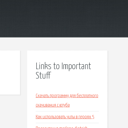
Links to Important
Stuff
Скачать программу для бесплатного
скачивания с ютуба
Как использовать читы в героях 5