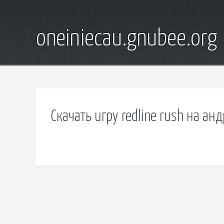
oneiniecau.gnubee.org
Скачать игру redline rush на а