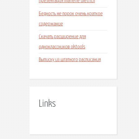
Презентация marlene dietrich
Бедность не порок очень краткое
содержание
Скачать расширение для
одноклассников oktools
Выписку из штатного расписания
Links