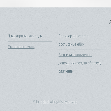
A
Чиж кирпичи аккорды
Премьер кинотеатр
расписание ейск
Мотыльки скачать
Расписка о получении
денежных средств образец
алименты
© Untitled. All rights reserved.