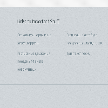
Links to Important Stuff
Скачать концерты кино
Расписание автобуса
через торрент
воскресенск мещерино 1
Расписание движения
Тула текст песни
поезда 244 анапа
новокузнецк