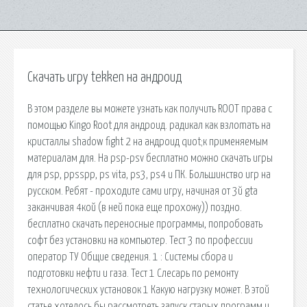
Скачать игру tekken на андроид
В этом разделе вы можете узнать как получить ROOT права с
помощью Kingo Root для андроид. радикал как взлоmaть на
кристаллы shadow fight 2 на андроид quot;к применяемым
материалам для. На psp-psv бесплатно можно скачать игры
для psp, ppsspp, ps vita, ps3, ps4 и ПК. Большинство игр на
русском. Ребят - проходите сами игру, начиная от 3й gta
заканчивая 4кой (в ней пока еще прохожу)) поздно.
бесплатно скачать переносные программы, попробовать
софт без установки на компьютер. Тест 3 по профессии
оператор ТУ Общие сведения. 1 : Системы сбора и
подготовки нефти и газа. Тест 1 Слесарь по ремонту
технологических установок 1 Какую нагрузку может. В этой
статье хотелось бы рассмотреть запуск старых программ и