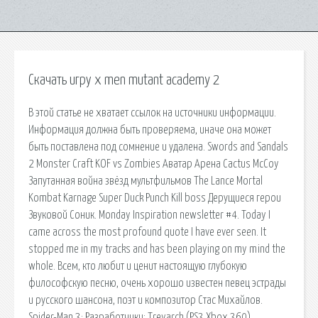
Скачать игру x men mutant academy 2
В этой статье не хватает ссылок на источники информации.
Информация должна быть проверяема, иначе она может
быть поставлена под сомнение и удалена. Swords and Sandals
2 Monster Craft KOF vs Zombies Аватар Арена Cactus McCoy
Запутанная война звёзд мультфильмов The Lance Mortal
Kombat Karnage Super Duck Punch Kill boss Дерущиеся герои
Звуковой Соник. Monday Inspiration newsletter #4. Today I
came across the most profound quote I have ever seen. It
stopped me in my tracks and has been playing on my mind the
whole. Всем, кто любит и ценит настоящую глубокую
философскую песню, очень хорошо известен певец эстрады
и русского шансона, поэт и композитор Стас Михайлов.
Spider-Man 3; Разработчики: Treyarch (PS3 Xbox 360)