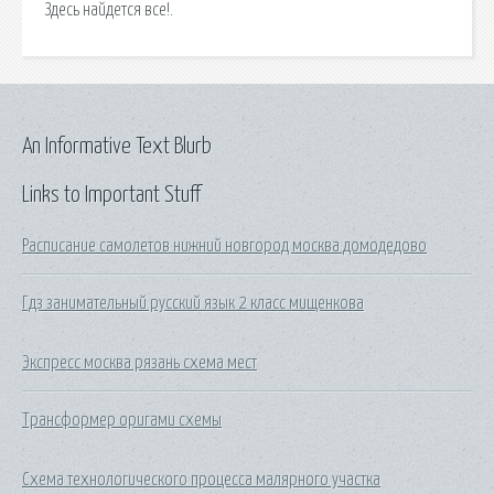
Здесь найдется все!.
An Informative Text Blurb
Links to Important Stuff
Расписание самолетов нижний новгород москва домодедово
Гдз занимательный русский язык 2 класс мищенкова
Экспресс москва рязань схема мест
Трансформер оригами схемы
Схема технологического процесса малярного участка