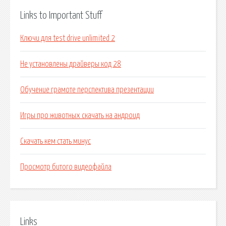
Links to Important Stuff
Ключи для test drive unlimited 2
Не установлены драйверы код 28
Обучение грамоте перспектива презентации
Игры про животных скачать на андроид
Скачать кем стать минус
Просмотр битого видеофайла
Links