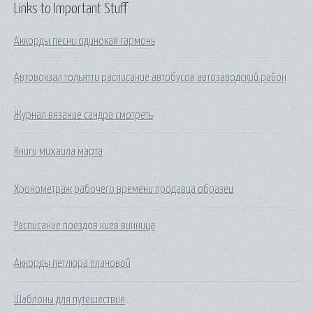
Links to Important Stuff
Аккорды песни одинокая гармонь
Автовокзал тольятти расписание автобусов автозаводский район
Журнал вязание сандра смотреть
Книги михаила марта
Хронометраж рабочего времени продавца образец
Расписание поездов киев винница
Аккорды петлюра плановой
Шаблоны для путешествия