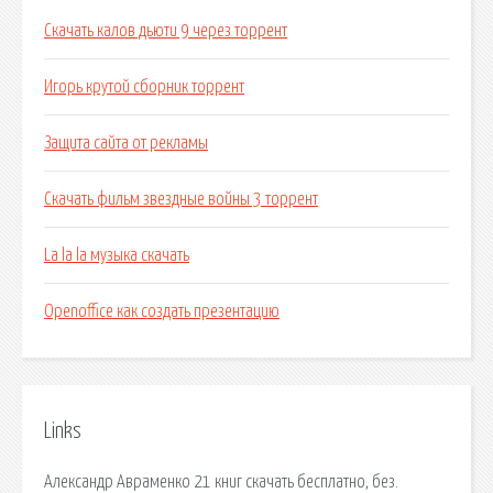
Скачать калов дьюти 9 через торрент
Игорь крутой сборник торрент
Защита сайта от рекламы
Скачать фильм звездные войны 3 торрент
La la la музыка скачать
Openoffice как создать презентацию
Links
Александр Авраменко 21 книг скачать бесплатно, без.