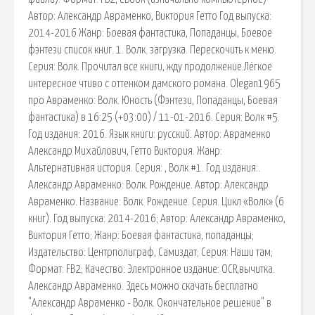
Автор: Александр Авраменко, Виктория Гетто Год выпуска:
2014-2016 Жанр: Боевая фантастика, Попаданцы, Боевое
фэнтези список книг. 1. Волк. загрузка. Перескочить к меню.
Серия: Волк. Прочитал все книги, жду продолжение.Лёгкое
интересное чтиво с оттенком дамского романа. Olegan1965
про Авраменко: Волк. Юность (Фэнтези, Попаданцы, Боевая
фантастика) в 16:25 (+03:00) / 11-01-2016. Серия: Волк #5.
Год издания: 2016. Язык книги: русский. Автор: Авраменко
Александр Михайлович, Гетто Виктория. Жанр:
Альтернативная история. Серия: , Волк #1. Год издания:.
Александр Авраменко: Волк. Рождение. Автор: Александр
Авраменко. Название: Волк. Рождение. Серия. Цикл «Волк» (6
книг). Год выпуска: 2014-2016; Автор: Александр Авраменко,
Виктория Гетто; Жанр: Боевая фантастика, попаданцы;
Издательство: Центрполиграф, Самиздат; Серия: Наши там;
Формат: FB2; Качество: Электронное издание: OCR,вычитка.
Александр Авраменко. Здесь можно скачать бесплатно
"Александр Авраменко - Волк. Окончательное решение" в