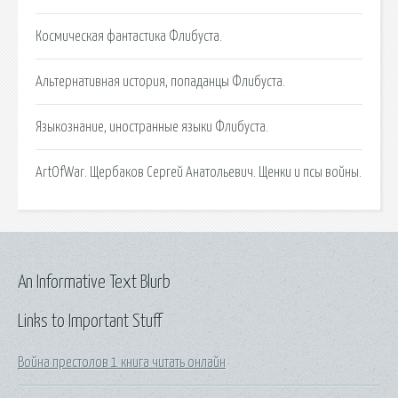
Космическая фантастика Флибуста.
Альтернативная история, попаданцы Флибуста.
Языкознание, иностранные языки Флибуста.
ArtOfWar. Щербаков Сергей Анатольевич. Щенки и псы войны.
An Informative Text Blurb
Links to Important Stuff
Война престолов 1 книга читать онлайн