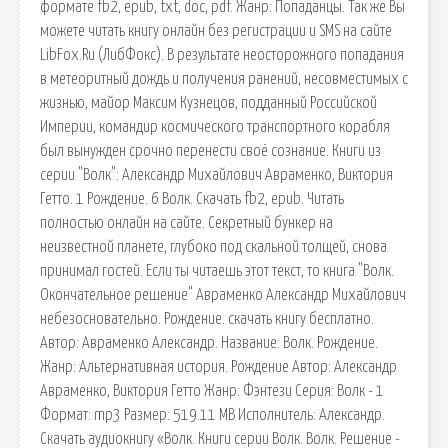
формате fb2, epub, txt, doc, pdf. Жанр: Попаданцы. Так же Вы
можете читать книгу онлайн без регистрации и SMS на сайте
LibFox.Ru (ЛибФокс). В результате неосторожного попадания
в метеоритный дождь и получения ранений, несовместимых с
жизнью, майор Максим Кузнецов, подданный Российской
Империи, командир космического транспортного корабля
был вынужден срочно перенести своё сознание. Книги из
серии "Волк": Александр Михайлович Авраменко, Виктория
Гетто. 1 Рождение. 6 Волк. Скачать fb2, epub. Читать
полностью онлайн на сайте. Секретный бункер на
неизвестной планете, глубоко под скальной толщей, снова
принимал гостей. Если ты читаешь этот текст, то книга "Волк.
Окончательное решение" Авраменко Александр Михайлович
небезосновательно. Рождение. скачать книгу бесплатно.
Автор: Авраменко Александр. Название: Волк. Рождение.
Жанр: Альтернативная история. Рождение Автор: Александр
Авраменко, Виктория Гетто Жанр: Фэнтези Серия: Волк - 1
Формат: mp3 Размер: 519.11 MB Исполнитель: Александр.
Скачать аудиокнигу «Волк. Книги серии Волк. Волк. Решение -