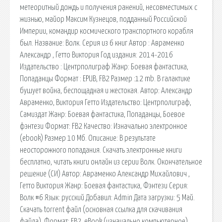
метеоритный дождь и получения ранений, несовместимых с
жизнью, майор Максим Кузнецов, подданный Российской
Империи, командир космического транспортного корабля
был. Название: Волк. Серия из 6 книг Автор : Авраменко
Александр , Гетто Виктория Год издания: 2014-2016
Издательство : Центрполиграф Жанр: Боевая фантастика,
Попаданцы Формат : EPUB, FB2 Размер :12 mb. В галактике
бушует война, беспощадная и жестокая. Автор: Александр
Авраменко, Виктория Гетто Издательство: Центрполиграф,
Самиздат Жанр: Боевая фантастика, Попаданцы, Боевое
фэнтези Формат: FB2 Качество: Изначально электронное
(ebook) Размер 10 Мб. Описание: В результате
неосторожного попадания. Скачать электронные книги
бесплатно, читать книги онлайн из серии Волк. Окончательное
решение (СИ) Автор: Авраменко Александр Михайлович ,
Гетто Виктория Жанр: Боевая фантастика, Фэнтези Серия:
Волк #6 Язык: русский Добавил: Admin Дата загрузки: 5 Май.
Скачать torrent файл (основная ссылка для скачивания
файла). Формат: FB2, eBook (изначально компьютерное)