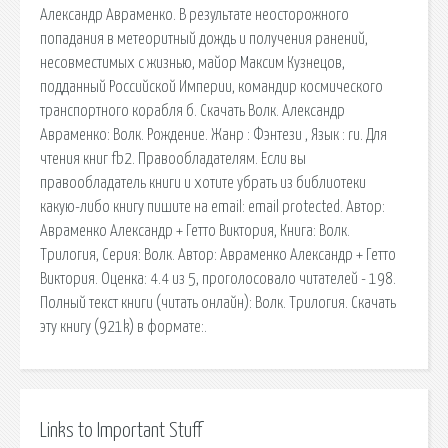
Александр Авраменко. В результате неосторожного
попадания в метеоритный дождь и получения ранений,
несовместимых с жизнью, майор Максим Кузнецов,
подданный Российской Империи, командир космического
транспортного корабля б. Скачать Волк. Александр
Авраменко: Волк. Рождение. Жанр : Фэнтези , Язык : ru. Для
чтения книг fb2. Правообладателям. Если вы
правообладатель книги и хотите убрать из библиотеки
какую-либо книгу пишите на email: email protected. Автор:
Авраменко Александр + Гетто Виктория, Книга: Волк.
Трилогия, Серия: Волк. Автор: Авраменко Александр + Гетто
Виктория. Оценка: 4.4 из 5, проголосовало читателей - 198.
Полный текст книги (читать онлайн): Волк. Трилогия. Скачать
эту книгу (921k) в формате:.
Links to Important Stuff