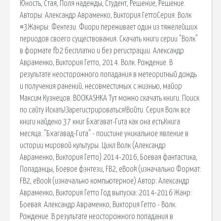
Юность, Стая, Поля надежды, Студент, Решение, Решение.
Авторы: Александр Авраменко, Виктория ГеттоСерия: Волк
#3Жанры: Фентези. Фиори переживает один из тяжелейших
периодов своего существования. Скачать книги серии "Волк"
в формате fb2 бесплатно и без регистрации. Александр
Авраменко, Виктория Гетто, 2014. Волк. Рождение. В
результате неосторожного попадания в метеоритный дождь
и получения ранений, несовместимых с жизнью, майор
Максим Кузнецов. BOOKASHKA Тут можно скачать книги. Поиск
по сайту Искать!Зарегистрироваться!Войти. Серия Волк все
книги найдено 37 книг Бхагават-Гита как она естьКнига
месяца. "Бхагавад-Гита" - поистине уникальное явление в
истории мировой культуры. Цикл Волк (Александр
Авраменко, Виктория Гетто) 2014-2016, Боевая фантастика,
Попаданцы, Боевое фэнтези, FB2, eBook (изначально Формат:
FB2, еBооk (изначально компьютерное) Автор: Александр
Авраменко, Виктория Гетто Год выпуска: 2014-2016 Жанр:
Боевая. Александр Авраменко, Виктория Гетто - Волк.
Рождение. В результате неосторожного попадания в