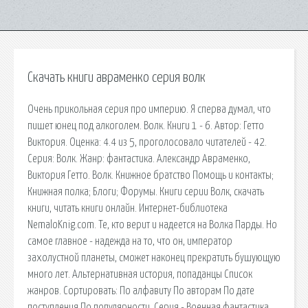
Скачать книги авраменко серия волк
Очень прикольная серия про империю. Я сперва думал, что
пишет юнец под алкоголем. Волк. Книги 1 - 6. Автор: Гетто
Виктория. Оценка: 4.4 из 5, проголосовало читателей - 42.
Серия: Волк. Жанр: фантастика. Александр Авраменко,
Виктория Гетто. Волк. Книжное братство Помощь и контакты;
Книжная полка; Блоги; Форумы. Книги серии Волк, скачать
книги, читать книги онлайн. Интернет-библиотека
NemaloKnig.com. Те, кто верит и надеется на Волка Парды. Но
самое главное - надежда на то, что он, император
захолустной планеты, сможет наконец прекратить бушующую
много лет. Альтернативная история, попаданцы Список
жанров. Сортировать: По алфавиту По авторам По дате
поступления По популярности. Серия - Военная фантастика.