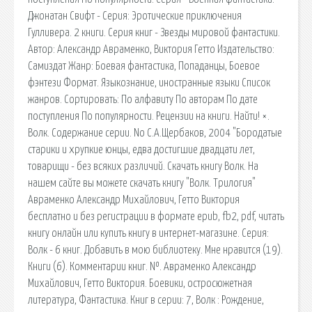
Джонатан Свифт - Серия: Эротические приключения
Гулливера. 2 книги. Серия книг - Звезды мировой фантастики.
Автор: Александр Авраменко, Виктория Гетто Издательство:
Самиздат Жанр: Боевая фантастика, Попаданцы, Боевое
фэнтези Формат. Языкознание, иностранные языки Список
жанров. Сортировать: По алфавиту По авторам По дате
поступления По популярности. Рецензии на книги. Найти! ×.
Волк. Содержание серии. No С.А.Щербаков, 2004 "Бородатые
старики и хрупкие юнцы, едва достигшие двадцати лет,
товарищи - без всяких различий. Скачать книгу Волк. На
нашем сайте вы можете скачать книгу "Волк. Трилогия"
Авраменко Александр Михайлович, Гетто Виктория
бесплатно и без регистрации в формате epub, fb2, pdf, читать
книгу онлайн или купить книгу в интернет-магазине. Серия:
Волк - 6 книг. Добавить в мою библиотеку. Мне нравится (19).
Книги (6). Комментарии книг. №. Авраменко Александр
Михайлович, Гетто Виктория. Боевики, остросюжетная
литература, Фантастика. Книг в серии: 7, Волк : Рождение,