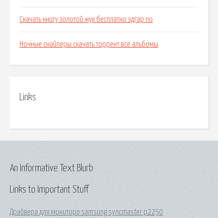
Скачать книгу золотой жук бесплатно эдгар по
Ночные снайперы скачать торрент все альбомы
Links
An Informative Text Blurb
Links to Important Stuff
Драйвера для монитора samsung syncmaster p2250