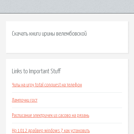
Скачать книги ирины велембовской
Links to Important Stuff
Читы на игру total conquest на телефон
Лампочки гост
Расписание электричек из сасово на рязань
Hp 1012 драйвер windows 7 как установить