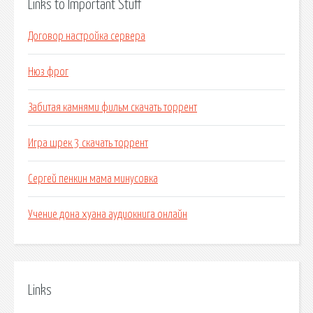
Links to Important Stuff
Договор настройка сервера
Нюз фрог
Забитая камнями фильм скачать торрент
Игра шрек 3 скачать торрент
Сергей пенкин мама минусовка
Учение дона хуана аудиокнига онлайн
Links