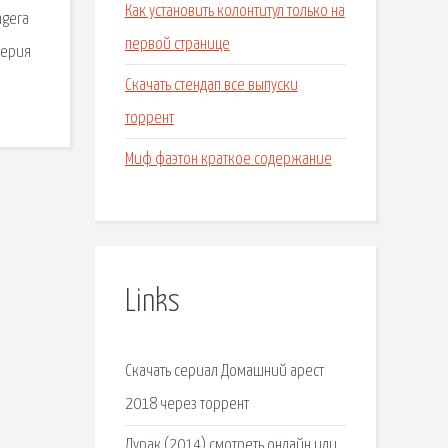
Как установить колонтитул только на
ngera
первой странице
серия
Скачать стендап все выпуски
торрент
Миф фаэтон краткое содержание
Links
Скачать сериал Домашний арест
2018 через торрент
Дурак (2014) смотреть онлайн или