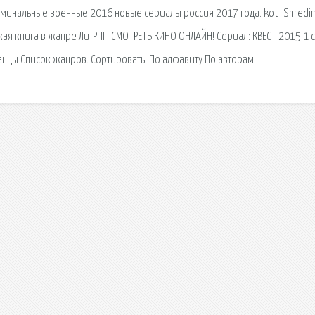
иминальные военные 2016 новые сериалы россия 2017 года. kot_Shredi
я книга в жанре ЛитРПГ. СМОТРЕТЬ КИНО ОНЛАЙН! Сериал: КВЕСТ 2015 1 
анцы Список жанров. Сортировать: По алфавиту По авторам.