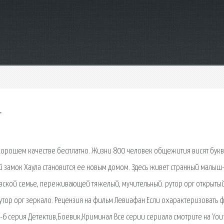
т
 хорошем качестве бесплатно. Жизни 800 человек общежития висят бук
й замок Хаула становится ее новым домом. Здесь живет странный малыш-
вской семье, переживающей тяжелый, мучительный. рутор орг открыты
 рутор орг зеркало. Рецензия на фильм Левиафан Если охарактеризовать 
 1-6 серия Детектив,Боевик,Криминал Все серии сериала смотрите на You