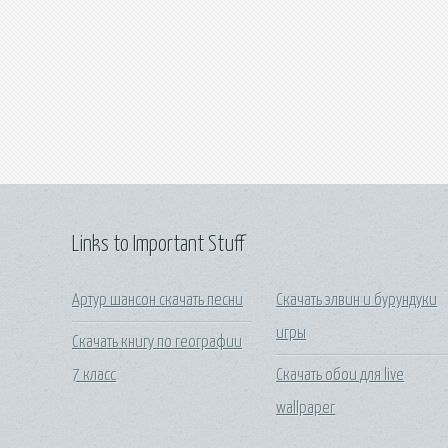
Links to Important Stuff
Артур шансон скачать песни
Скачать элвин и бурундуки
игры
Скачать книгу по географии
7 класс
Скачать обои для live
wallpaper