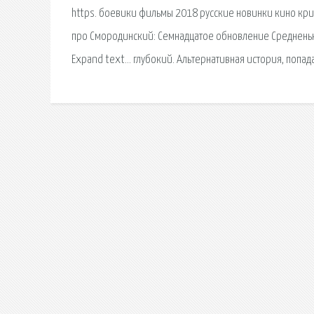
https. боевики фильмы 2018 русские новинки кино кр
про Смородинский: Семнадцатое обновление Средненька
Expand text… глубокий. Альтернативная история, попад