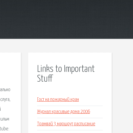
Links to Important
Stuff
вально
слуга,
Гост на пожарный кран
й
Журнал красивые дома 2006
фильм
Трамвай 3 маршрут расписание
tube: