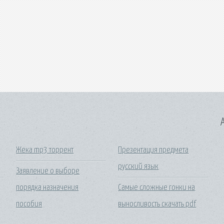
A
Жека mp3 торрент
Презентация предмета
русский язык
Заявление о выборе
порядка назначения
Самые сложные гонки на
пособия
выносливость скачать pdf