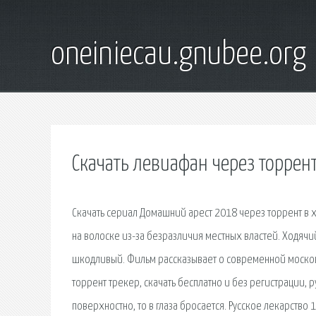
oneiniecau.gnubee.org
Скачать левиафан через торрен
Скачать сериал Домашний арест 2018 через торрент в
на волоске из-за безразличия местных властей. Ходячи
шкодливый. Фильм рассказывает о современной моско
торрент трекер, скачать бесплатно и без регистрации,
поверхностно, то в глаза бросается. Русское лекарство