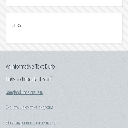
Links
An Informative Text Blurb
Links to Important Stuff
Gangland игра скачать
Скачать шахмат на андроид
Юный журналист презентация