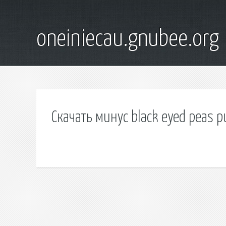
oneiniecau.gnubee.org
Скачать минус black eyed peas p