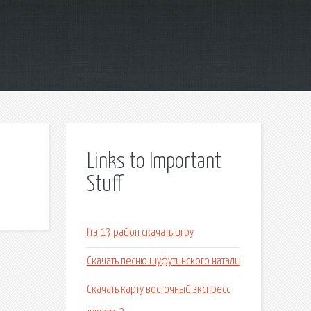
Links to Important
Stuff
Гта 13 район скачать игру
Скачать песню шуфутинского натали
Скачать карту восточный экспресс