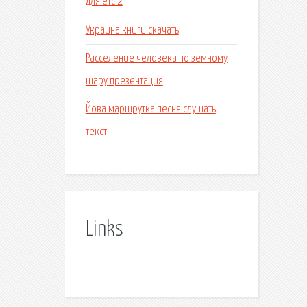
для етс 2
Украина книги скачать
Расселение человека по земному
шару презентация
Йова маршрутка песня слушать
текст
Links