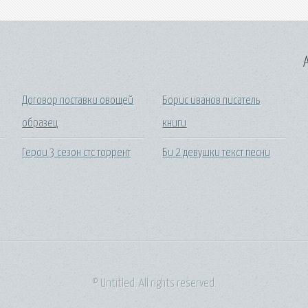
A
Договор поставки овощей
Борис иванов писатель
образец
книги
Герои 3 сезон стс торрент
Би 2 девушки текст песни
© Untitled. All rights reserved.