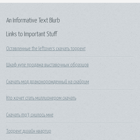
An Informative Text Blurb
Links to Important Stuff
Оставленные the leftovers скачать торрент
Шкаф купе продажа выставочных образцов
Скачать мод драконорожденный на скайрим
Кто хочет стать миллионером скачать
Скачать mp3 снилось мне
Торрент дизайн квартир