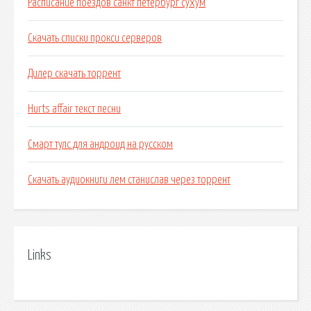
Расписание поездов санкт петербург сухум
Скачать списки прокси серверов
Дилер скачать торрент
Hurts affair текст песни
Смарт тулс для андроид на русском
Скачать аудиокниги лем станислав через торрент
Links