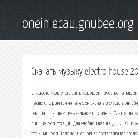
oneiniecau.gnubee.org
Скачать музыку electro house 2
Слушайте музыку онлайн в хорошем качестве на нашем 
песню или рингтон на телефон Скачать и слушать онлайн.
онлайн. На нашем музыкальном портале, найдется множе
лишних регистраций! Для удобной навигации, у нас имее
это химический элемент, основная составляющая воздух