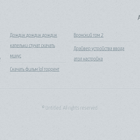
A
Дождик дождик дождик
Вронский том 2
капельки стучат скачать
Драйвер устройства ввода
минус
у
атол настройка
Скачать фильм lol торрент
© Untitled. All rights reserved.