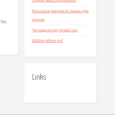
Орудия смерти купить книги
Расписание поездов по станции тула
курская
 Вас,
Чит коды на игру гта вай сити
Шаблон iphone psd
Links