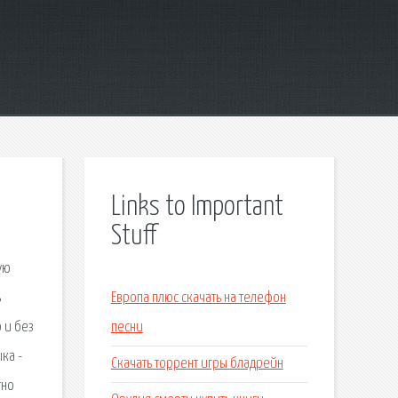
Links to Important
Stuff
ую
ь
Европа плюс скачать на телефон
 и без
песни
ка -
Скачать торрент игры бладрейн
тно