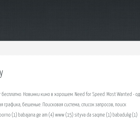
y
т бесплатно. Новинки кино в хорошем. Need for Speed: Most Wanted - од
я графика, бешеные. Поисковая сиcтема, список запросов, поиск
no (1) babajana.ge am (4) www (15) sityva da saqme (1) babadulig (1)