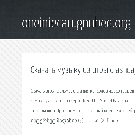
oneiniecau.gnubee.org
Скачать музыку из игры crashda
Скачать игры, фильмы, игры для консолей через торрен
самых лучших игр из серии Need for Speed.Качественна
информации. Программно-аппаратный комплекс с веб. por
ინტერნეტ მაღაზია (3) rustavi2 (2) filmebi.