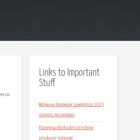
Links to Important
Stuff
на из
Моды на фарминг симулятор 2013
скачать лесоповал
Проекты photodex proshow
producer торрент