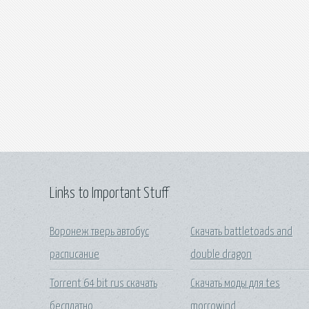
Links to Important Stuff
Воронеж тверь автобус
Скачать battletoads and
расписание
double dragon
Torrent 64 bit rus скачать
Скачать моды для tes
бесплатно
morrowind