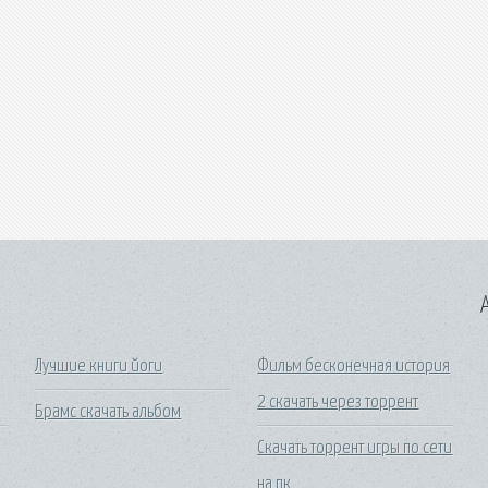
A
Лучшие книги йоги
Фильм бесконечная история
2 скачать через торрент
Брамс скачать альбом
Скачать торрент игры по сети
на пк