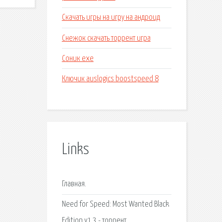
Скачать игры на игру на андроид
Снежок скачать торрент игра
Соник ехе
Ключик auslogics boostspeed 8
Links
Главная.
Need for Speed: Most Wanted Black
Edition v1.3 - торрент.