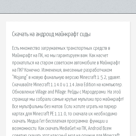
Скачать на андроид майнкрафт сиды
Есть множество загружаемых транспортных средств в
Майнкрафт на ПК, но мы гарантируем вам. Как насчет
прокатиться на старом советском автомобиле в Майнкрафт
на ПК? Конечно. Изменения, внесенные разработчиком
"Mojang" в новую финальную версию Minecraft 1.5.2, удивят.
Скачивайте Minecraft 1.14.0 и 1.14 Java Edition на компьютер.
Обновление Village and Pillage: Рейды с Мародерами. На этой
странице мы собрали самые крутые мультики про майнкрафт!
Все мультфильмы без матов. Если хотите играть на паркур
картах для Minecraft PE 1.11.0, то сначала их необходимо
скачать. Медиа Гет бесплатная программа: функции и
возможности. Как скачать MediaGet на ПК, Android Всем
советую скачать этот классный мод на оружие для Minecraft