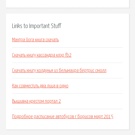
Links to Important Stuff
Мантра йога книга скачать
Скачать книгу кассандра клэр fb2
Скачать книгу колдунья из бельмаира бертрис смолл
Как совместить два лица в одно
Вышивка крестом портал 2
Подробное расписание автобусов г борисов март 2015