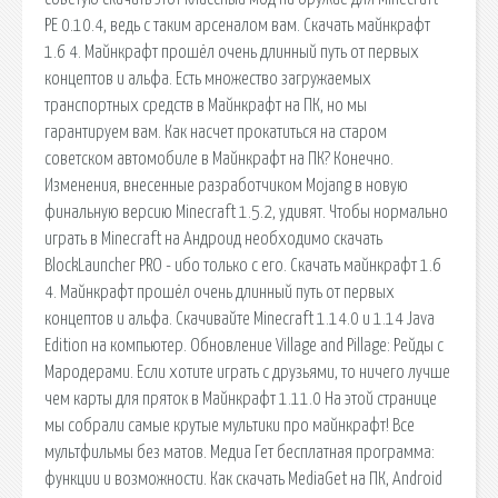
PE 0.10.4, ведь с таким арсеналом вам. Скачать майнкрафт
1.6 4. Майнкрафт прошёл очень длинный путь от первых
концептов и альфа. Есть множество загружаемых
транспортных средств в Майнкрафт на ПК, но мы
гарантируем вам. Как насчет прокатиться на старом
советском автомобиле в Майнкрафт на ПК? Конечно.
Изменения, внесенные разработчиком Mojang в новую
финальную версию Minecraft 1.5.2, удивят. Чтобы нормально
играть в Minecraft на Андроид необходимо скачать
BlockLauncher PRO - ибо только с его. Скачать майнкрафт 1.6
4. Майнкрафт прошёл очень длинный путь от первых
концептов и альфа. Скачивайте Minecraft 1.14.0 и 1.14 Java
Edition на компьютер. Обновление Village and Pillage: Рейды с
Мародерами. Если хотите играть с друзьями, то ничего лучше
чем карты для пряток в Майнкрафт 1.11.0 На этой странице
мы собрали самые крутые мультики про майнкрафт! Все
мультфильмы без матов. Медиа Гет бесплатная программа:
функции и возможности. Как скачать MediaGet на ПК, Android