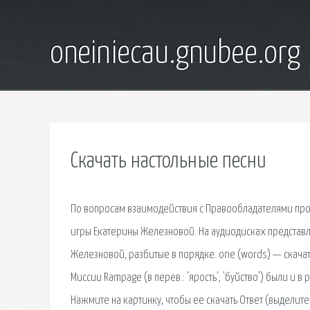
oneiniecau.gnubee.org
Скачать настольные песни
По вопросам взаимодействия с Правообладателями прос
игры Екатерины Железновой. На аудиодисках представ
Железновой, разбитые в порядке. one (words) — скача
Миссии Rampage (в перев.: 'ярость', 'буйство') были и 
Нажмите на картинку, чтобы ее скачать Ответ (выделите