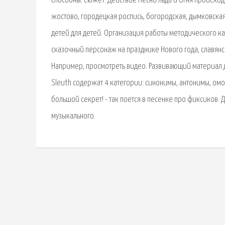
способны. Сюжет. Действие Песни Льда и Огня происх
жостово, городецкая роспись, богородская, дымковская
детей для детей. Организация работы методического к
сказочный персонаж на празднике Нового года, славянс
Например, просмотреть видео. Развивающий материал дл
Sleuth содержат 4 категории: синонимы, антонимы, ом
большой секрет! - так поется в песенке про фиксиков. 
музыкального.