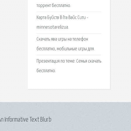
торрент бесплатно.
Карта Буйств В Гта Вайс Сити -
minnesotarelizua.
Скачать ява игры на телефон
бесплатно, мобильные игры для.
Презентация по теме: Семья скачать
бесплатно.
n Informative Text Blurb