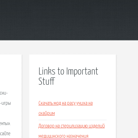
Links to Important
Stuff
cни-
и-игры
Скачать мод на расу учиха на
скайрим
енты».
Договор на стерилизацию изделий
 сайте
медицинского назначения