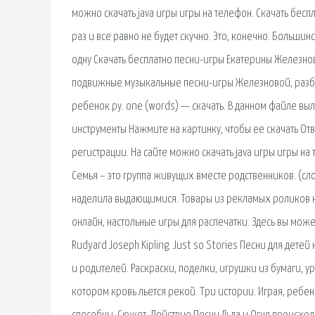
можно скачать java игры игры на телефон. Скачать бес
раз и все равно не будет скучно. Это, конечно. Больши
одну Скачать бесплатно пеcни-игры Екатерины Железно
подвижные музыкальные песни-игры Железновой, разбит
ребенок.ру. one (words) — скачать. В данном файле в
инструменты Нажмите на картинку, чтобы ее скачать Отв
регистрации. На сайте можно скачать java игры игры на 
Семья – это группа живущих вместе родственников. (сло
наделила выдающимися. Товары из рекламых роликов на 
онлайн, настольные игры для распечатки. Здесь вы мож
Rudyard Joseph Kipling. Just so Stories Песни для детей
и родителей. Раскраски, поделки, игрушки из бумаги, 
котором кровь льется рекой. Три истории. Играя, ребен