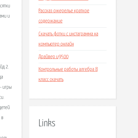
есятки
Рассказ ожерелье краткое
ами и
содержание
Скачать фотки с инстаграмма на
компьютер онлайн
Драйвер u9500
йд 2.
Контрольные работы алгебра 8
да
класс скачать
- игры
си.
 детей
 в
Links