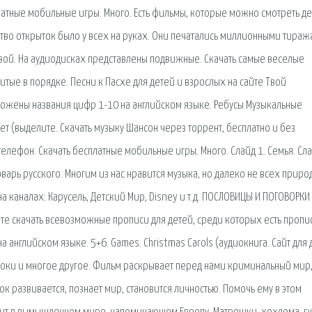
платные мобильные игры. Много. Есть фильмы, которые можно смотреть д
нство открыток было у всех на руках. Они печатались миллионными тираж
вой. На аудиодисках представлены подвижные. Скачать самые веселые
ые в порядке. Песни к Пасхе для детей и взрослых на сайте Твой
ыложены названия цифр 1-10 на английском языке. Ребусы Музыкальные
ет (выделите. Скачать музыку Шансон через торрент, бесплатно и без
телефон. Скачать бесплатные мобильные игры. Много. Слайд 1. Семья. Сла
варь русского. Многим из нас нравится музыка, но далеко не всех приро
каналах: Карусель, Детский Мир, Disney и т.д. ПОСЛОВИЦЫ И ПОГОВОРКИ 
ете скачать всевозможные прописи для детей, среди которых есть пропи
 на английском языке. 5+6. Games. Christmas Carols (аудиокнига. Сайт для
уроки и многое другое. Фильм раскрывает перед нами криминальный мир,
ок развивается, познает мир, становится личностью. Помочь ему в этом