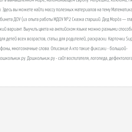
одит в вымышленном мире, напоминающем Европу. Матрешки, хохлома, г
. Здесь вы можете найти массу полезных материалов на тему Математика
абинета ДОУ (из опыта работы МДОУ №2 Сказка старший. Дед Моро́з — гл
кий вариант. Выучить цвета на английском языке можно разными способ
я детей всех возрастов, статьи для родителей, раскраски. Карточки Su
офоны, многозначные слова. Описание А кто такие фиксики - большой-
Дошкольник.ру. Дошкольник.ру - сайт воспитателя, логопеда, дефектолога