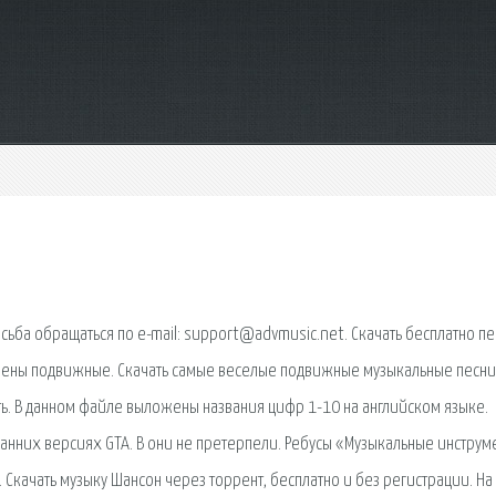
ьба обращаться по e-mail: support@advmusic.net. Скачать бесплатно пе
лены подвижные. Скачать самые веселые подвижные музыкальные песн
ть. В данном файле выложены названия цифр 1-10 на английском языке.
в ранних версиях GTA. В они не претерпели. Ребусы «Музыкальные инструм
. Скачать музыку Шансон через торрент, бесплатно и без регистрации. На