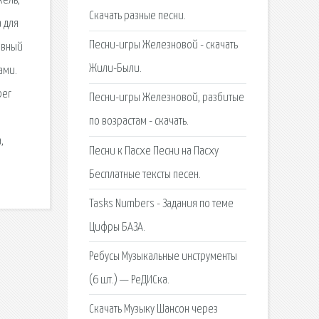
жель,
Скачать разные песни.
 для
Песни-игры Железновой - скачать
авный
Жили-Были.
ами.
per
Песни-игры Железновой, разбитые
по возрастам - скачать.
,
Песни к Пасхе Песни на Пасху
Бесплатные тексты песен.
Tasks Numbers - Задания по теме
Цифры БАЗА.
Ребусы Музыкальные инструменты
(6 шт.) — РеДИСка.
Скачать Музыку Шансон через