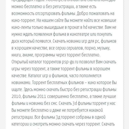
можно бесплатно и без регистрации, а также есть
возможность отсортировать фильмы. Добро пожаловать на
кино-торрент. На нашем сайте Вы можете найти все новешие
кино-ленты только вышедшые в прокат в hd качестве. Вам не
нужно ждать появления фильма в кинотеатре или покупать
диск который появится. Скачать новинки игр для pc, фильмов
в хорошем качестве, все серии сериалов, порно, музыку,
книги, аниме, программы через торрент бесплатно.
Открытый каталог торрентов psp-gu.ru позволит Вам скачать
игры через торрент, а также торрент фильмы в хорошем
качестве. Каталог игр и фильмов, часто пополняется
новинками. Торрент бесплатных фильмов – кино которое Вы
ищите. Здесь можно скачать быстро без регистрации фильмы
2010, фильмы 2011 совершенно бесплатно, а также лучшие
фильмы и новинки без смс. Cкачать 3d фильмы торрент у нас
Вы можете бесплатно и даже не потребуется никакой
регистрации. Все фильмы 3д торрент собраны в одной
категории и смотреть можно скачать через торрент. Скачать