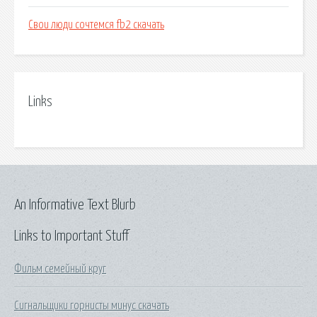
Свои люди сочтемся fb2 скачать
Links
An Informative Text Blurb
Links to Important Stuff
Фильм семейный круг
Сигнальщики горнисты минус скачать