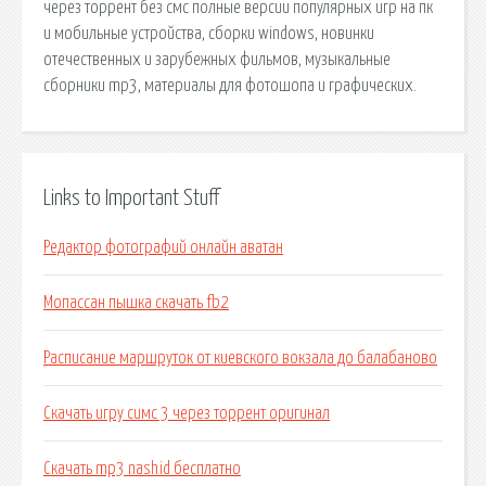
через торрент без смс полные версии популярных игр на пк
и мобильные устройства, сборки windows, новинки
отечественных и зарубежных фильмов, музыкальные
сборники mp3, материалы для фотошопа и графических.
Links to Important Stuff
Редактор фотографий онлайн аватан
Мопассан пышка скачать fb2
Расписание маршруток от киевского вокзала до балабаново
Скачать игру симс 3 через торрент оригинал
Скачать mp3 nashid бесплатно