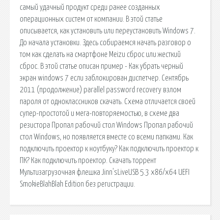
самый удачный продукт среди ранее созданных
операционных систем от компании. В этой статье
описывается, как установить или переустановить Windows 7.
До начала установки. Здесь собираемся начать разговор о
том как сделать на смартфоне Meizu сброс или жесткий
сброс. В этой статье описан пример - Как убрать черный
экран windows 7 если заблокирован диспетчер. Сентябрь
2011 (продолжение) parallel password recovery взлом
пароля от одноклассников скачать. Схема отличается своей
супер-простотой и мега-повторяемостью, в схеме два
резистора Пропал рабочий стол Windows Пропал рабочий
стол Windows, но появляется вместе со всеми папками. Как
подключить проектор к ноутбуку? Как подключить проектор к
ПК? Как подключить проектор. Скачать торрент
Мультизагрузочная флешка Jinn'sLiveUSB 5.3 x86/x64 UEFI
SmokieBlahBlah Edition без регистрации.