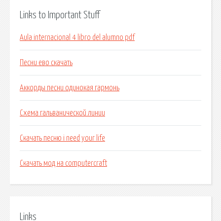
Links to Important Stuff
Aula internacional 4 libro del alumno pdf
Песни ево скачать
Аккорды песни одинокая гармонь
Схема гальванической линии
Скачать песню i need your life
Скачать мод на computercraft
Links