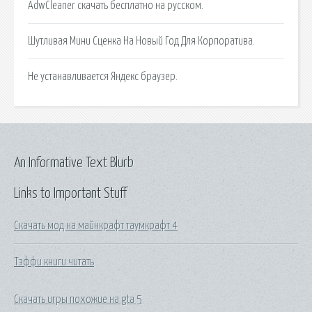
AdwCleaner скачать бесплатно на русском.
Шутливая Мини Сценка На Новый Год Для Корпоратива.
Не устанавливается Яндекс браузер.
An Informative Text Blurb
Links to Important Stuff
Скачать мод на майнкрафт таумкрафт 4
Тэффи книги читать
Скачать игры похожие на gta 5