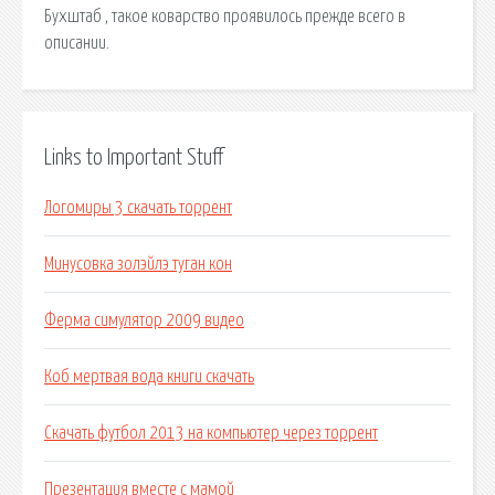
Бухштаб , такое коварство проявилось прежде всего в
описании.
Links to Important Stuff
Логомиры 3 скачать торрент
Минусовка золэйлэ туган кон
Ферма симулятор 2009 видео
Коб мертвая вода книги скачать
Скачать футбол 2013 на компьютер через торрент
Презентация вместе с мамой