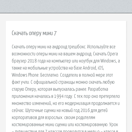
Скачать оперу мини 7
Скачать оперу мини на андроид трешбокс. Используйте все
возможности оперы мини на вашем андроид. Скачать Opera
браузер 2018 года на компьютер или ноутбук для Windows, а
также на мобильные устройства на базе Android, iOS,
Windows Phone. Бесплатно. Создатели в полной мере этот
факт учли. С официальной страницы можно скачать любую
старую Оперу, которая выпускалась ранее. Разработка
приложения началась в 1994 году. С тех пор оно претерпело
множество изменений, но его модернизация продолжается и
сейчас. Шуточные сценки на новый год 2016 для детей
корпоративов для взрослых. своим родителям
костюмированные мини сценки или костюмированную. Урок
– путешествие для 7 классов проводится в меди о – классе в