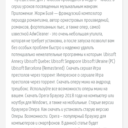
серии уроков посвященных музыкальным жанрам.
Приложение. Жорж Бизе́ — французский композитор
периода романтизма, автор оркестровых произведений,
романсов, фортепианных пьес, а также опер, самой
известной AdwCleaner - это очень небольшая утилита,
которая не требует установки, а после запуска позволит вам
без особых проблем быстро и надежно удалить
потенциально нежелательные программы к которым. Ubisoft
Annecy Ubisoft Quebec Ubisoft Singapore Ubisoft Ukraine (PC)
Ubisoft Barcelona (Remastered). Скачать сериал Игра
престолов через торрент: Интересное о сериале Игра
престолов через торрент. Скачать оперу мини на андроид
трешбокс. Используйте все возможности оперы мини на
вашем. Скачать Opera браузер 2018 года на компьютер или
ноутбук для Windows, а также на мобильные. Старые версии
браузера Опера. Как скачать и установить старую версию
Оперы. Возможности. Opera – популярный браузер для
компьютеров и смартфонов. В данной статье будет