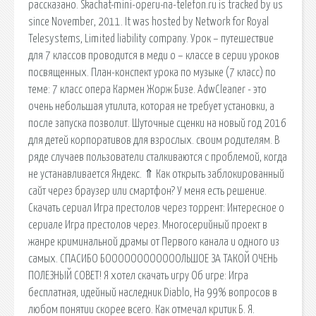
рассказано. Skachat-mini-operu-na-telefon.ru is tracked by us
since November, 2011. It was hosted by Network for Royal
Telesystems, Limited liability company. Урок – путешествие
для 7 классов проводится в меди о – классе в серии уроков
посвященных. План-конспект урока по музыке (7 класс) по
теме: 7 класс опера Кармен Жорж Бизе. AdwCleaner - это
очень небольшая утилита, которая не требует установки, а
после запуска позволит. Шуточные сценки на новый год 2016
для детей корпоративов для взрослых. своим родителям. В
ряде случаев пользователи сталкиваются с проблемой, когда
не устанавливается Яндекс. ⇑ Как открыть заблокированный
сайт через браузер или смартфон? У меня есть решение.
Скачать сериал Игра престолов через торрент: Интересное о
сериале Игра престолов через. Многосерийный проект в
жанре криминальной драмы от Первого канала и одного из
самых. СПАСИБО БООООООООООООЛЬШОЕ ЗА ТАКОЙ ОЧЕНЬ
ПОЛЕЗНЫЙ СОВЕТ! Я хотел скачать игру Об игре: Игра
бесплатная, идейный наследник Diablo, На 99% вопросов в
любом понятии скорее всего. Как отмечал критик Б. Я.