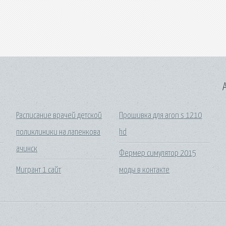
A
Расписание врачей детской
Прошивка для aron s 1210
поликлиники на лапенкова
hd
ачинск
Фермер симулятор 2015
Мигрант 1 сайт
моды в контакте