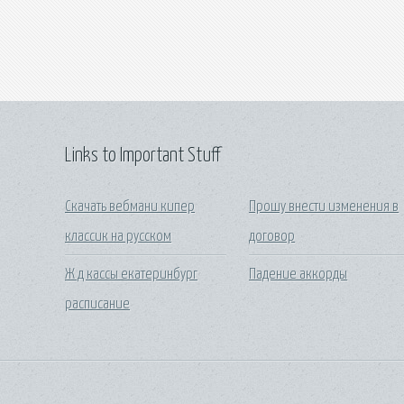
Links to Important Stuff
Скачать вебмани кипер
Прошу внести изменения в
классик на русском
договор
Ж д кассы екатеринбург
Падение аккорды
расписание