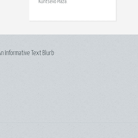
Kuntsevo Plaza.
n Informative Text Blurb