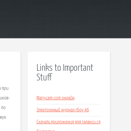
Links to Important
Stuff
и при
чиков-
Manycam com онлайн
 по
Электронный журнал гбоу 46
Двух
Скачать приложения для галакси с4