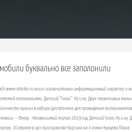
омобили буквально все заполонили
айт www.relasko.ru носит исключительно информационный характер и н
ляемой положениями. Детский "Голос". Ну и ну. Двух талантливых маль
 Количество краски в наборе достаточное для проведения экспериментов
ании - - Юмор - Независимый портал 2019 год. Детский Голос Ну и ну. 
орону. 20 апреля в арт-пространстве Корзина на 4 этаже Кунцево Плаза