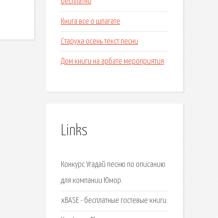
бесплатно
Книга все о шпагате
Старуха осень текст песни
Дом книги на арбате мероприятия
Links
Конкурс Угадай песню по описанию
для компании Юмор.
xBASE - бесплатные гостевые книги.