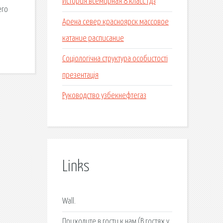
История всемирная 8 класс гдз
его
Арена север красноярск массовое
катание расписание
Соціологічна структура особистості
презентація
Руководство узбекнефтегаз
Links
Wall.
Приходите в гости к нам (В гостях у