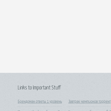
Links to Important Stuff
Брендоман ответы 1 уровень
Завтрак чемпионов торрент