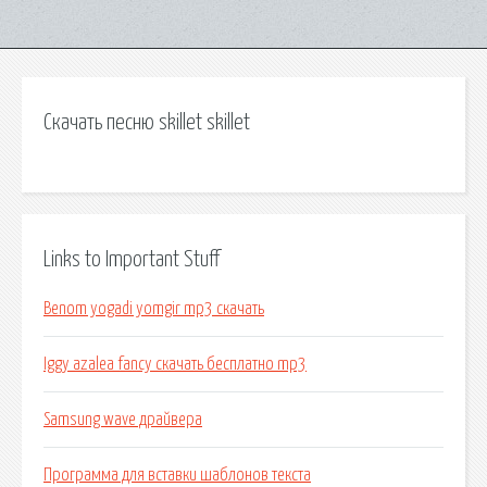
Скачать песню skillet skillet
Links to Important Stuff
Benom yogadi yomgir mp3 скачать
Iggy azalea fancy скачать бесплатно mp3
Samsung wave драйвера
Программа для вставки шаблонов текста