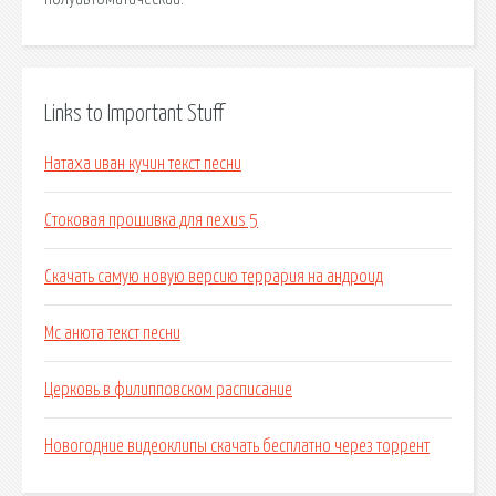
Links to Important Stuff
Натаха иван кучин текст песни
Стоковая прошивка для nexus 5
Скачать самую новую версию террария на андроид
Мс анюта текст песни
Церковь в филипповском расписание
Новогодние видеоклипы скачать бесплатно через торрент