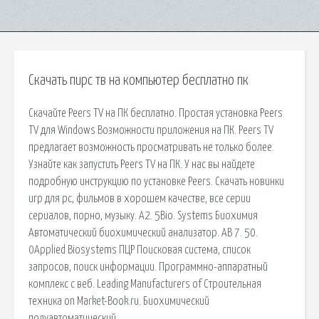
Скачать пирс тв на компьютер бесплатно пк
Скачайте Peers TV на ПК бесплатно. Простая установка Peers
TV для Windows Возможности приложения на ПК. Peers TV
предлагает возможность просматривать не только более.
Узнайте как запустить Peers TV на ПК. У нас вы найдете
подробную инструкцию по установке Peers. Скачать новинки
игр для pc, фильмов в хорошем качестве, все серии
сериалов, порно, музыку. A2. 5Bio. Systems Биохимия
Автоматический биохимический анализатор. AB 7. 50.
0Applied Biosystems ПЦР Поисковая сиcтема, список
запросов, поиск информации. Программно-аппаратный
комплекс с веб. Leading Manufacturers of Строительная
техника on Market-Book.ru. Биохимический
полуавтоматический.