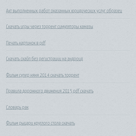
Акт выполненных работ оказанных юридических услуг образец
Скачать игры через торрент симуляторы камазы
Печать картинок в pdf
Скачать скайп без регистрации на андроид
Фильм супер няня 2014 скачать торрент
Правила дорожного движения 2015 pdf скачать
Словарь рак
Фильм рыцари круглого стола скачать