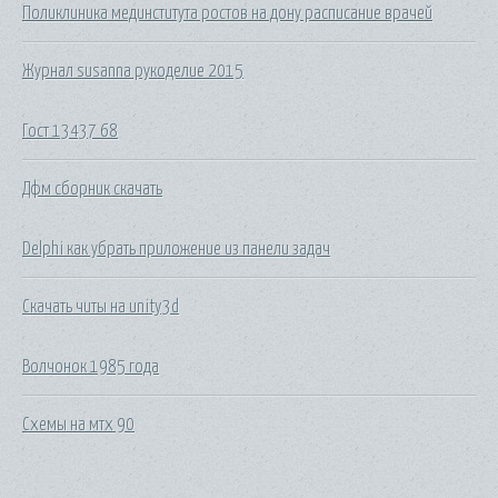
Поликлиника мединститута ростов на дону расписание врачей
Журнал susanna рукоделие 2015
Гост 13437 68
Дфм сборник скачать
Delphi как убрать приложение из панели задач
Скачать читы на unity3d
Волчонок 1985 года
Схемы на мтх 90