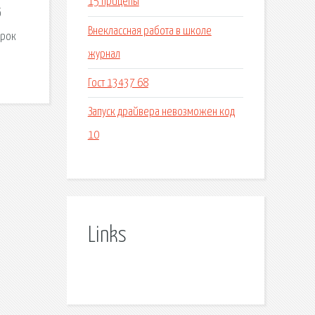
15 прицепы
б
Внеклассная работа в школе
арок
журнал
Гост 13437 68
Запуск драйвера невозможен код
10
Links