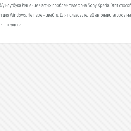
/у ноутбука Решение частых проблем телефона Sony Xperia. Этот спосо
n для Windows. Не переживайте. Для пользователей автонавигаторов м
tel выпущена.