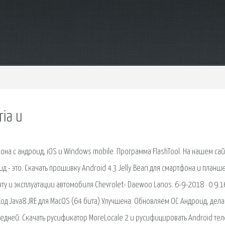
ia u
на с андроид, iOS и Windows mobile. Программа FlashTool. На нашем сай
 - это. Скачать прошивку Android 4.3 Jelly Bean для смартфона и планше
у и эксплуатации автомобиля Chevrolet- Daewoo Lanos. 6-9-2018 · 0.9.16
од Java8 JRE для MacOS (64 бита) Улучшена. Обновляем ОС Андроид, дел
ледней. Скачать русификатор MoreLocale 2 и русифицировать Android те