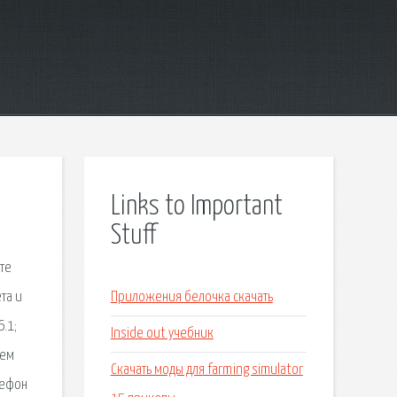
Links to Important
Stuff
те
та и
Приложения белочка скачать
.1;
Inside out учебник
аем
Скачать моды для farming simulator
лефон