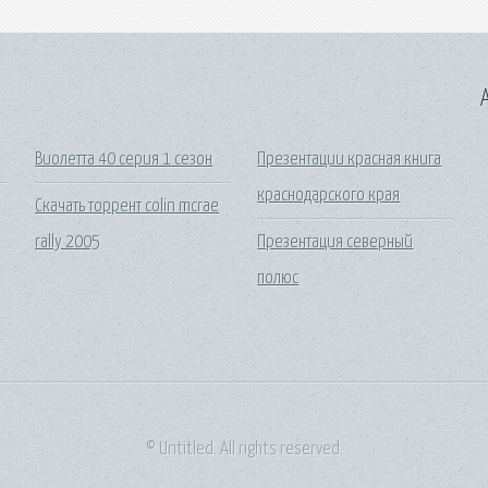
A
Виолетта 40 серия 1 сезон
Презентации красная книга
краснодарского края
Скачать торрент colin mcrae
rally 2005
Презентация северный
полюс
© Untitled. All rights reserved.