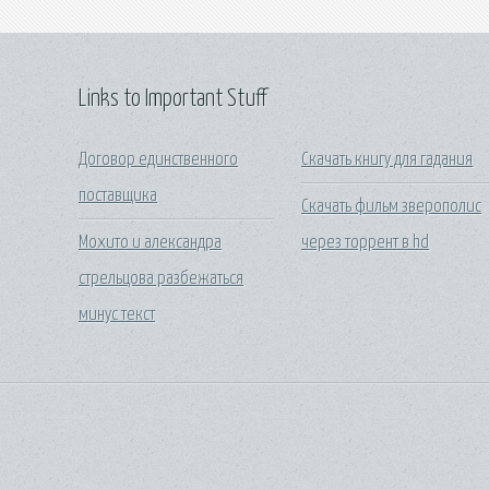
Links to Important Stuff
Договор единственного
Скачать книгу для гадания
поставщика
Скачать фильм зверополис
Мохито и александра
через торрент в hd
стрельцова разбежаться
минус текст