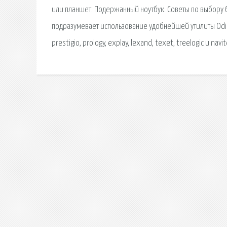
или планшет. Подержанный ноутбук. Советы по выбору б
подразумевает использование удобнейшей утилиты Odi
prestigio, prology, explay, lexand, texet, treelogic и navi