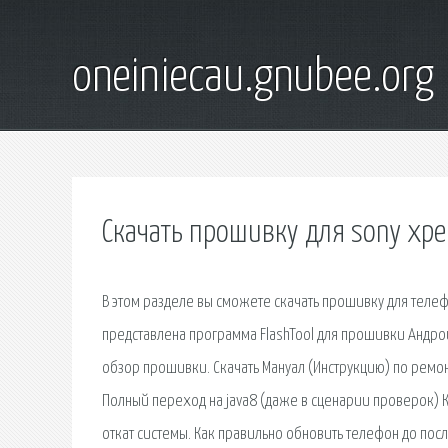
oneiniecau.gnubee.org
Скачать прошивку для sony xper
В этом разделе вы сможете скачать прошивку для телефо
представлена программа FlashTool для прошивки Андроид
обзор прошивки. Скачать Мануал (Инструкцию) по ремонт
Полный переход на java8 (даже в сценарии проверок) К
откат системы. Как правильно обновить телефон до пос