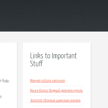
Links to Important
Stuff
 буду,
Мануал тойота харриер
Книга борис бедный девчата купить
го
Золотой сборник шансона скачать