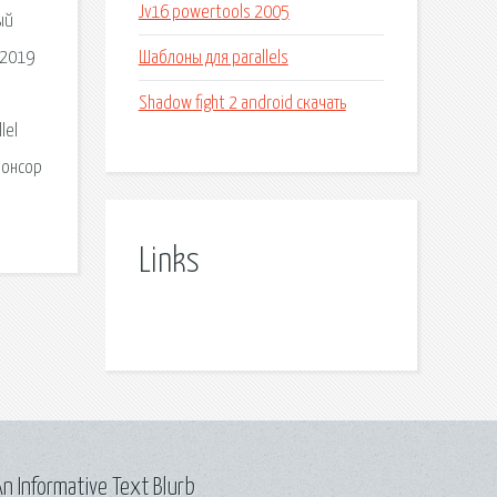
Jv16 powertools 2005
ый
Шаблоны для parallels
 2019
Shadow fight 2 android скачать
lel
понсор
Links
n Informative Text Blurb