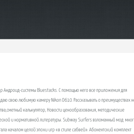
р Андроид-системы Bluestacks. С помощью него все приложения для
одаю свою любимую камеру Nikon D610. Рассказывать о преимуществах не
ьства,сметный калькулятор, Новости ценообразования, методические
ской и нормативной литературы. Subway Surfers взломанный мод: мно
стала началом целой эпохи игр «в стиле сабвей». Абонентский комплект