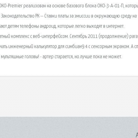
КО-Premier реализован на основе базового блока ОКО-3-А-01-П, котор
аконодательство РК -- Ставки платы за эмиссии в окружающую среду на
пают детям телефоны андроид, которые легко выходят в интернет.
тный комплекс с веб-интерфейсом. Сентябрь 2011 (продолжение) paral
ачать инженерный калькулятор для симбиан9.4 с сенсорным экраном. А с
мультяшные головы! - артер старается, но лучше пока не может.
A