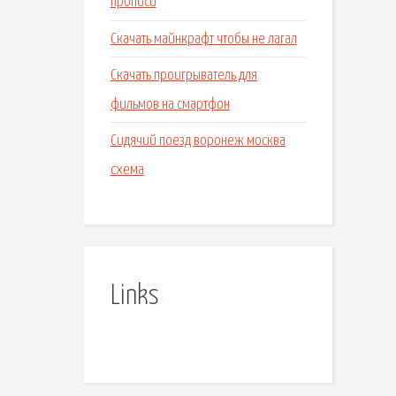
прописи
Скачать майнкрафт чтобы не лагал
Скачать проигрыватель для
фильмов на смартфон
Сидячий поезд воронеж москва
схема
Links