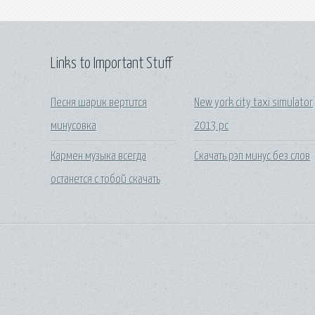
Links to Important Stuff
Песня шарик вертится
New york city taxi simulator
минусовка
2013 pc
Кармен музыка всегда
Скачать рэп минус без слов
останется с тобой скачать