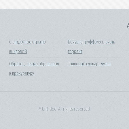
A
Стандартные игры на
Дочурка груффало скачать
виндовс 8
торрент
Образец письма обращения
Толковый словарь чулан
в прокуратуру
© Untitled. All rights reserved.