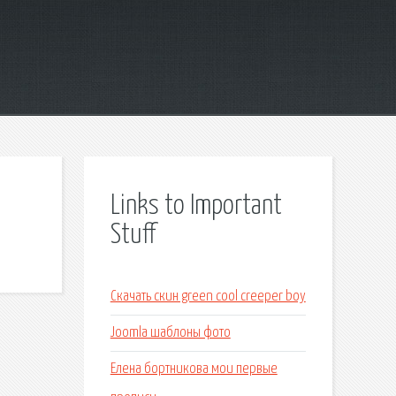
Links to Important
Stuff
Скачать скин green cool creeper boy
Joomla шаблоны фото
Елена бортникова мои первые