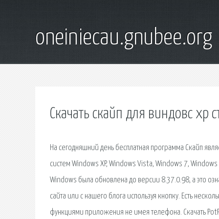
oneiniecau.gnubee.org
Скачать скайп для виндовс хр с
На сегодняшний день бесплатная программа Скайп явл
систем Windows XP, Windows Vista, Windows 7, Windows
Windows была обновлена до версии 8.37.0.98, а это оз
сайта или с нашего блога используя кнопку. Есть неско
функциями приложения не имея телефона. Скачать PotPl