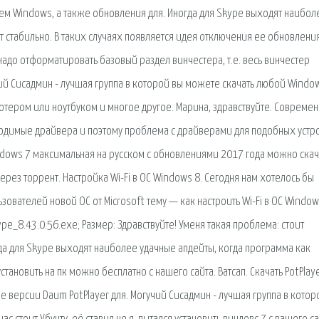
тем Windows, а также обновления для. Иногда для Skype выходят наибол
т стабильно. В таких случаях появляется идея отключения ее обновления
надо отформатировать базовый раздел винчестера, т.е. весь винчестер
чий Сисадмин - лучшая группа в которой вы можете скачать любой Windo
тером или ноутбуком и многое другое. Марина, здравствуйте. Совреме
димые драйвера и поэтому проблема с драйверами для подобных устр
dows 7 максимальная на русском с обновлениями 2017 года можно скач
рез торрент. Настройка Wi-Fi в ОС Windows 8. Сегодня нам хотелось бы
ователей новой ОС от Microsoft тему — как настроить Wi-Fi в ОС Window
pe_8.43.0.56.exe; Размер: Здравствуйте! Уменя такая проблема: стоит
да для Skype выходят наиболее удачные апдейты, когда программа как
тановить на пк можно бесплатно с нашего сайта. Ватсап. Скачать PotPlaye
е версии Daum PotPlayer для. Могучий Сисадмин - лучшая группа в котор