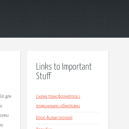
Links to Important
Stuff
йп для
Схема трансформатора с
го
подвижными обмотками
всеми
Dope фильм торрент
ии