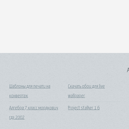
A
Шаблоны для печати на
Скачать обои для live
конвертах
wallpaper
Алгебра 7 класс мордкович
Project stalker 1 6
гдз 2002