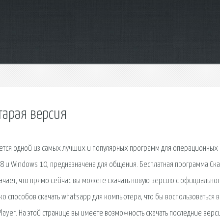
тарая версия
яется одной из самых лучших и популярных программ для операционных
 8 и Windows 10, предназначена для общения. Бесплатная программа Ска
начает, что прямо сейчас вы можете скачать новую версию с официально
лько способов скачать whatsapp для компьютера, что бы воспользоваться 
ayer. На этой странице вы имеете возможность скачать последние верс