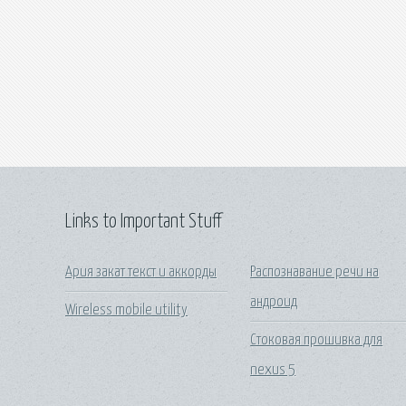
Links to Important Stuff
Ария закат текст и аккорды
Распознавание речи на
андроид
Wireless mobile utility
Стоковая прошивка для
nexus 5