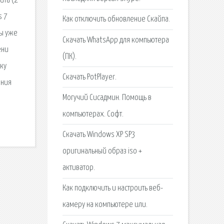
йта (2
s 7
Как отключить обновление Скайпа.
Вы уже
Скачать WhatsApp для компьютера
ени
(ПК).
лку
Скачать PotPlayer.
ения
Могучий Сисадмин. Помощь в
компьютерах. Софт.
Скачать Windows XP SP3
оригинальный образ iso +
активатор.
Как подключить и настроить веб-
камеру на компьютере или.