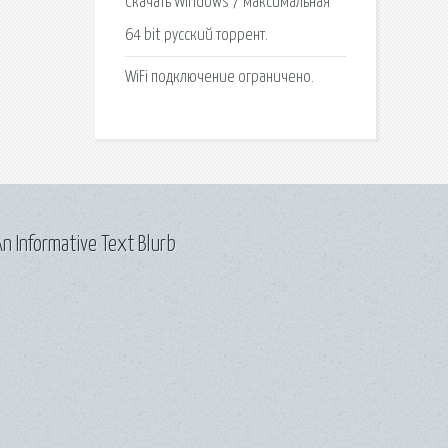
Cкачать Windows 7 максимальная
64 bit русский торрент.
WiFi подключение ограничено.
n Informative Text Blurb