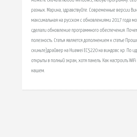
можете скачать любой Windows, любую программу. сейчас 
разных. Марина, здравствуйте. Современные версии В
максимальная на русском с обновлениями 2017 года мож
сделали обновление программного обеспечения. Поче
полезность. Статья является дополнением к статье Проши
скиньте)драйвер на Huawei EC5220 на виндовс хр. По 
открыты в полный экран, хотя панель. Как настроить Wi
нашем.