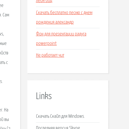
Леон биц
ее
Скачать бесплатно песню с днем
. Сам
рождения александр
Фон для презентации радуга
ws,
powerpoint
нные
ойств
Не работает чит
ать с
s.
Links
r. На
Скачать Скайп для Windows.
ой вы
Последняя версия Skype.