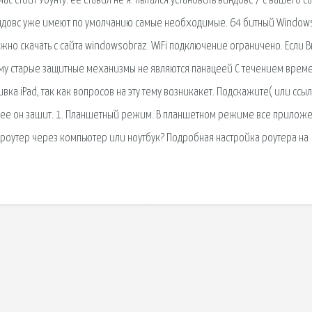
стоит Убунту. её ставил не я. пытался установить виндовс 7 с вашего са
индовс уже имеют по умолчанию самые необходимые. 64 битный Window
но скачать с сайта windowsobraz. WiFi подключение ограничено. Если 
му старые защитные механизмы не являются панацеей С течением врем
вка iPad, так как вопросов на эту тему возникакет. Подскажите( или ссы
идее он зашит. 1. Планшетный режим. В планшетном режиме все прилож
Fi роутер через компьютер или ноутбук? Подробная настройка роутера на