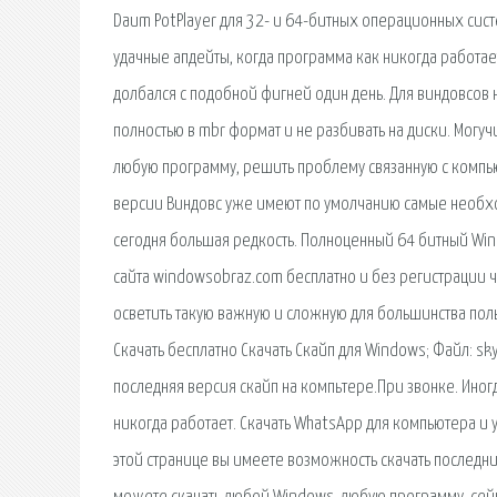
Daum PotPlayer для 32- и 64-битных операционных сис
удачные апдейты, когда программа как никогда работае
долбался с подобной фигней один день. Для виндовсов 
полностью в mbr формат и не разбивать на диски. Могу
любую программу, решить проблему связанную с компью
версии Виндовс уже имеют по умолчанию самые необхо
сегодня большая редкость. Полноценный 64 битный Win
сайта windowsobraz.com бесплатно и без регистрации че
осветить такую важную и сложную для большинства польз
Скачать бесплатно Скачать Скайп для Windows; Файл: sky
последняя версия скайп на компьтере.При звонке. Иног
никогда работает. Скачать WhatsApp для компьютера и ус
этой странице вы имеете возможность скачать последни