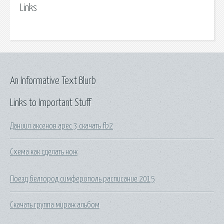
Links
An Informative Text Blurb
Links to Important Stuff
Даниил аксенов арес 3 скачать fb2
Схема как сделать нож
Поезд белгород симферополь расписание 2015
Скачать группа мираж альбом