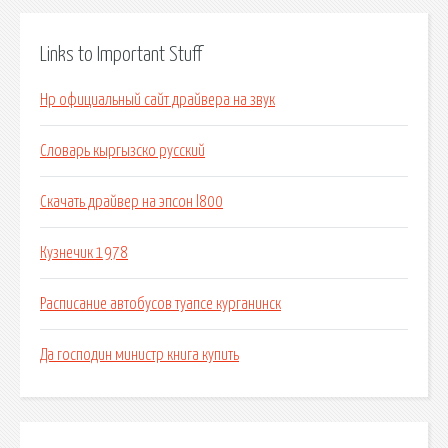
Links to Important Stuff
Hp официальный сайт драйвера на звук
Словарь кыргызско русский
Скачать драйвер на эпсон l800
Кузнечик 1978
Расписание автобусов туапсе курганинск
Да господин министр книга купить