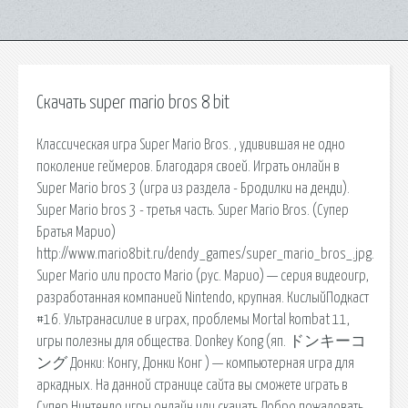
Скачать super mario bros 8 bit
Классическая игра Super Mario Bros. , удивившая не одно
поколение геймеров. Благодаря своей. Играть онлайн в
Super Mario bros 3 (игра из раздела - Бродилки на денди).
Super Mario bros 3 - третья часть. Super Mario Bros. (Супер
Братья Марио)
http://www.mario8bit.ru/dendy_games/super_mario_bros_.jpg.
Super Mario или просто Mario (рус. Марио) — серия видеоигр,
разработанная компанией Nintendo, крупная. КислыйПодкаст
#16. Ультранасилие в играх, проблемы Mortal kombat 11,
игры полезны для общества. Donkey Kong (яп. ドンキーコ
ング Донки: Конгу, Донки Конг ) — компьютерная игра для
аркадных. На данной странице сайта вы сможете играть в
Супер Нинтендо игры онлайн или скачать Добро пожаловать