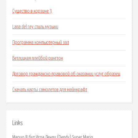
Существо в корзине 3
Lana del rey стиль музыки
Программа компьютерный зал
Ветлицкая плейбой рингтон
Договор гражданско правовой об оказании услуг образец
Скачать карты самолетов для майнкрафт
Links
Марио 8 бит Игра Денди (Dendy) Super Mario.