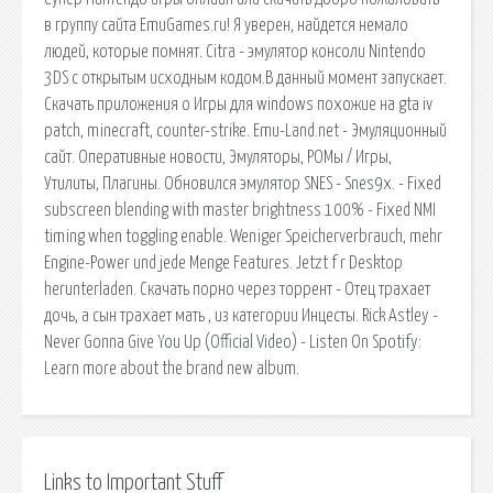
в группу сайта EmuGames.ru! Я уверен, найдется немало
людей, которые помнят. Citra - эмулятор консоли Nintendo
3DS c открытым исходным кодом.В данный момент запускает.
Скачать приложения о Игры для windows похожие на gta iv
patch, minecraft, counter-strike. Emu-Land.net - Эмуляционный
сайт. Оперативные новости, Эмуляторы, РОМы / Игры,
Утилиты, Плагины. Обновился эмулятор SNES - Snes9x. - Fixed
subscreen blending with master brightness 100% - Fixed NMI
timing when toggling enable. Weniger Speicherverbrauch, mehr
Engine-Power und jede Menge Features. Jetzt f r Desktop
herunterladen. Скачать порно через торрент - Отец трахает
дочь, а сын трахает мать , из категории Инцесты. Rick Astley -
Never Gonna Give You Up (Official Video) - Listen On Spotify:
Learn more about the brand new album.
Links to Important Stuff