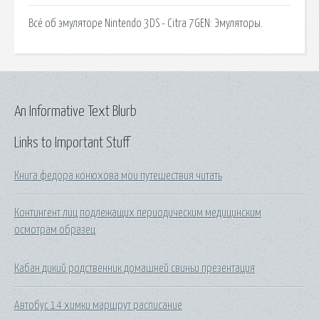
Всё об эмуляторе Nintendo 3DS - Citra 7GEN: Эмуляторы.
An Informative Text Blurb
Links to Important Stuff
Книга федора конюхова мои путешествия читать
Контингент лиц подлежащих периодическим медицинским
осмотрам образец
Кабан дикий родственник домашней свиньи презентация
Автобус 14 химки маршрут расписание