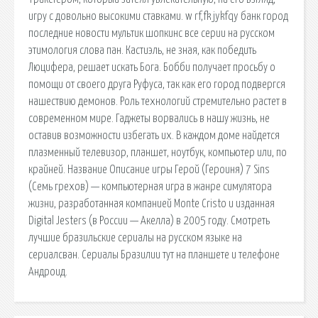
игру с довольно высокими ставками. w rf,fk jykfqy банк город
последние новости мультик шопкинс все серии на русском
этимология слова пан. Кастиэль, не зная, как победить
Люцифера, решает искать Бога. Бобби получает просьбу о
помощи от своего друга Руфуса, так как его город подвергся
нашествию демонов. Роль технологий стремительно растет в
современном мире. Гаджеты ворвались в нашу жизнь, не
оставив возможности избегать их. В каждом доме найдется
плазменный телевизор, планшет, ноутбук, компьютер или, по
крайней. Название Описание игры Герой (Героиня) 7 Sins
(Семь грехов) — компьютерная игра в жанре симулятора
жизни, разработанная компанией Monte Cristo и изданная
Digital Jesters (в России — Акелла) в 2005 году. Смотреть
лучшие бразильские сериалы на русском языке на
сериалсван. Сериалы Бразилии тут на планшете и телефоне
Андроид.