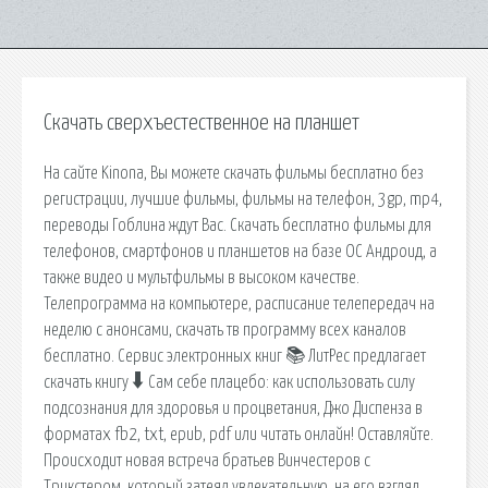
Скачать сверхъестественное на планшет
На сайте Kinona, Вы можете скачать фильмы бесплатно без
регистрации, лучшие фильмы, фильмы на телефон, 3gp, mp4,
переводы Гоблина ждут Вас. Скачать бесплатно фильмы для
телефонов, смартфонов и планшетов на базе ОС Андроид, а
также видео и мультфильмы в высоком качестве.
Телепрограмма на компьютере, расписание телепередач на
неделю с анонсами, скачать тв программу всех каналов
бесплатно. Сервис электронных книг 📚 ЛитРес предлагает
скачать книгу 🠳 Сам себе плацебо: как использовать силу
подсознания для здоровья и процветания, Джо Диспенза в
форматах fb2, txt, epub, pdf или читать онлайн! Оставляйте.
Происходит новая встреча братьев Винчестеров с
Трикстером, который затеял увлекательную, на его взгляд,