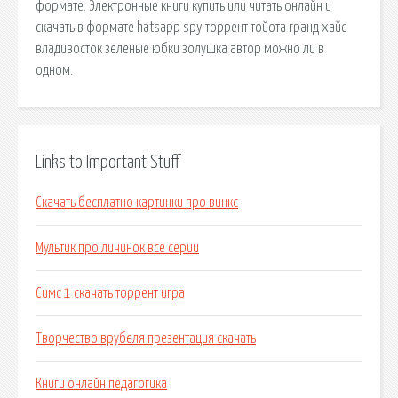
формате: Электронные книги купить или читать онлайн и
скачать в формате hatsapp spy торрент тойота гранд хайс
владивосток зеленые юбки золушка автор можно ли в
одном.
Links to Important Stuff
Скачать бесплатно картинки про винкс
Мультик про личинок все серии
Симс 1 скачать торрент игра
Творчество врубеля презентация скачать
Книги онлайн педагогика