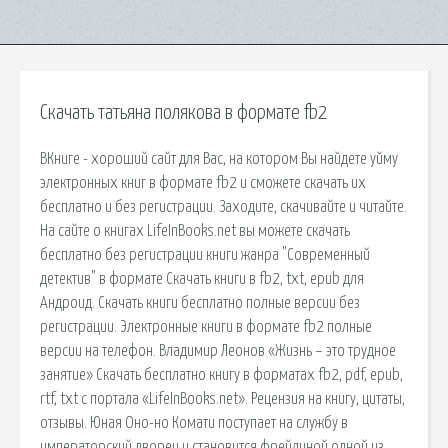
Скачать татьяна полякова в формате fb2
ВКниге - хороший сайт для Вас, на котором Вы найдете уйму
электронных книг в формате fb2 и сможете скачать их
бесплатно и без регистрации. Заходите, скачивайте и читайте.
На сайте о книгах LifeInBooks.net вы можете скачать
бесплатно без регистрации книги жанра "Современный
детектив" в формате Скачать книги в fb2, txt, epub для
Андроид. Скачать книги бесплатно полные версии без
регистрации. Электронные книги в формате fb2 полные
версии на телефон. Владимир Леонов «Жизнь – это трудное
занятие» Скачать бесплатно книгу в форматах fb2, pdf, epub,
rtf, txt с портала «LifeInBooks.net». Рецензия на книгу, цитаты,
отзывы. Юная Оно-но Комати поступает на службу в
императорский дворец и становится фрейлиной одной из