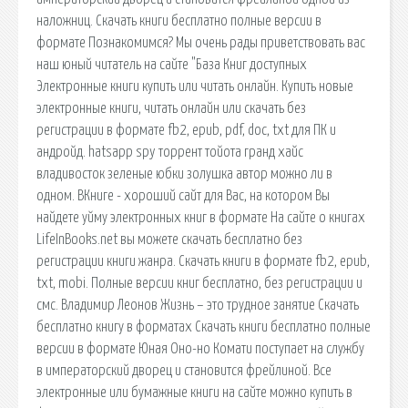
наложниц. Скачать книги бесплатно полные версии в
формате Познакомимся? Мы очень рады приветствовать вас
наш юный читатель на сайте "База Книг доступных
Электронные книги купить или читать онлайн. Купить новые
электронные книги, читать онлайн или скачать без
регистрации в формате fb2, epub, pdf, doc, txt для ПК и
андройд. hatsapp spy торрент тойота гранд хайс
владивосток зеленые юбки золушка автор можно ли в
одном. ВКниге - хороший сайт для Вас, на котором Вы
найдете уйму электронных книг в формате На сайте о книгах
LifeInBooks.net вы можете скачать бесплатно без
регистрации книги жанра. Скачать книги в формате fb2, epub,
txt, mobi. Полные версии книг бесплатно, без регистрации и
смс. Владимир Леонов Жизнь – это трудное занятие Скачать
бесплатно книгу в форматах Скачать книги бесплатно полные
версии в формате Юная Оно-но Комати поступает на службу
в императорский дворец и становится фрейлиной. Все
электронные или бумажные книги на сайте можно купить в