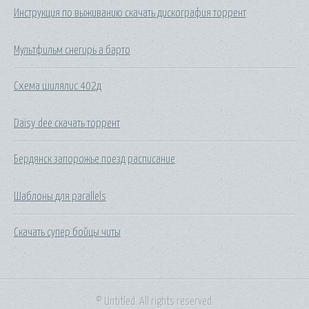
Инструкция по выживанию скачать дискография торрент
Мультфильм снегирь а барто
Схема шилялис 402д
Daisy dee скачать торрент
Бердянск запорожье поезд расписание
Шаблоны для parallels
Скачать супер бойцы читы
© Untitled. All rights reserved.