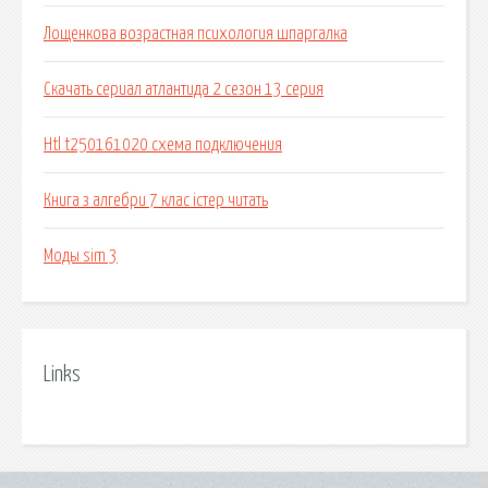
Лощенкова возрастная психология шпаргалка
Скачать сериал атлантида 2 сезон 13 серия
Htl t250161020 схема подключения
Книга з алгебри 7 клас істер читать
Моды sim 3
Links