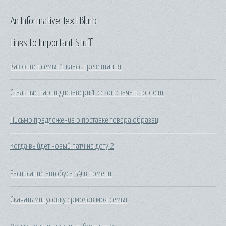
An Informative Text Blurb
Links to Important Stuff
Как живет семья 1 класс презентация
Стальные парни дискавери 1 сезон скачать торрент
Письмо предложение о поставке товара образец
Когда выйдет новый патч на доту 2
Расписание автобуса 59 в тюмени
Скачать минусовку ермолов моя семья